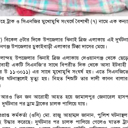
হে ট্রাক ও সিএনজির মুখোমুখি সংঘর্ষে বৈশাখী (৭) নামে এক কন্যা
) বিকেল ৫টার দিকে উপজেলার ঝিনাই ব্রিজ এলাকায় এই দুর্ঘটন
নগঞ্জ উপজেলার চুকাইবাড়ী এলাকার টিক্কা দাসের মেয়ে।
 মেলান্দহ উপজেলার ঝিনাই ব্রিজ এলাকায় দেওয়ানগঞ্জ থেকে ছে
্রীবাহী একটি সিএনজি’র সাথে বিপরীত দিক থেকে আসা ইটবাহী
লপুর উ ১১-০০১১) এর সাথে মুখোমুখি সংঘর্ষ হয়। এতে সিএনজিত
ির ঘটনাস্থলেই মৃত্যু হয়। নিহত শিশুটি তার দাদী কানন বালা
।
ির আরও তিন জন আরোহী আহত হয়ে জামালপুর জেনারেল হাসপ
দুর্ঘটনার পর ড্রাম ট্রাকের চালক পালিয়ে যায়।
প্রাপ্ত কর্মকর্তা (ওসি) মো. রাজু আহাম্মদ জানান, পুলিশ ঘটনাস্থ
হ উদ্ধার করেছে। দুর্ঘটনার পর চালক পালিয়ে গেলেও ঘাতক ট্র