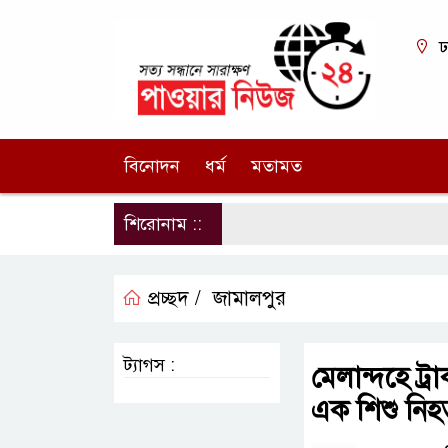
ঢ
বিনোদন
ধর্ম
মতামত
শিরোনাম ::
প্রচ্ছদ /
জামালপুর
ট্যাগস :
মেলান্দহে ট্
এক শিশু নিহ