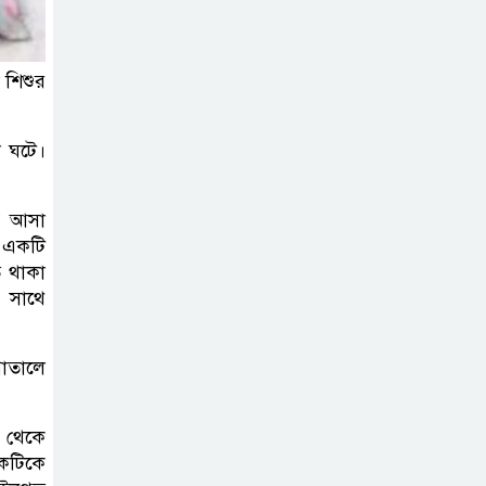
কার্যক্রম—সিলেট শিক্ষা বোর্ডে একের
পর এক অভিযোগ, তদন্তের দাবি !
 শিশুর
সিলেটে
চিকিৎসকের
া ঘটে।
কিশোর ছেলের
ঝুলন্ত মরদেহ উদ্ধার
ড়ে আসা
 একটি
শতাব্দী রায়ের
ে থাকা
বাড়িতে বিদ্রোহীদের
র সাথে
বৈঠক, পশ্চিমবঙ্গে
তৃনমূলে ভাঙনের ইঙ্গিত !
াতালে
বিএনপি নেতার
ল থেকে
ওপর হামলার
াকটিকে
ঘটনায় সিলেট