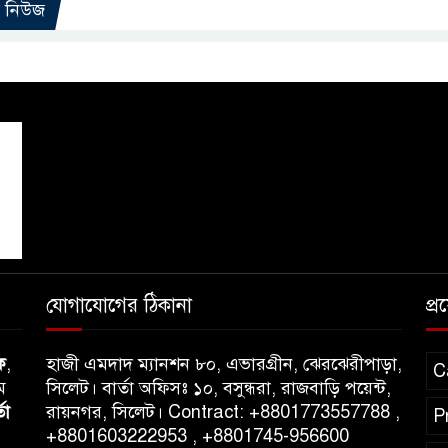
ো নিউজ
যোগাযোগের ঠিকানা
প্
ক
,
হাজী এমদাদ ম্যানশন ৮০, এভারগ্রীন, ঝেরঝেরীপাড়া,
C
ম
সিলেট। বার্তা অফিসঃ ১০, বসুন্ধরা, রাজবাড়ি পয়েন্ট,
তা
রায়নগর, সিলেট। Contract: +8801773557788 ,
P
+8801603222953 , +8801745-956600