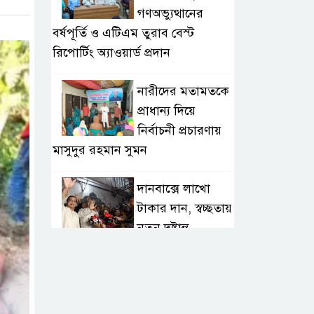
গণঅভ্যুত্থানের
বর্ষপূর্তি ও এটিএম তুরাব বেস্ট
রিপোর্টিং অ্যাওয়ার্ড প্রদান
নারীদের মতামতকে
প্রাধান্য দিয়ে
নির্বাচনী প্রচারণায়
মাসুদুর রহমান সুমন
দানবাক্সে লাখো
টাকার দান, স্বচ্ছতায়
নতুন দৃষ্টান্ত
২০ কোটি টাকার
টেন্ডার থেকে
গোপনীয় পরীক্ষা