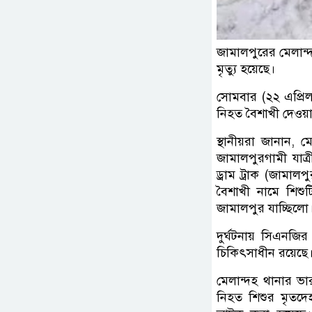
জামালপুরের মেলান্দ
মৃত্যু হয়েছে।
সোমবার (২২ এপ্রিল
নিহত বৈশাখী দেওয়া
স্থানীয়রা জানান,
জামালপুরগামী যাত
ড্রাম ট্রাক (জামা
বৈশাখী নামে শিশুট
জামালপুর যাচ্ছিলো
দুর্ঘটনায় সিএনজ
চিকিৎসাধীন রয়েছে। 
মেলান্দহ থানার ভার
নিহত শিশুর মৃতদে