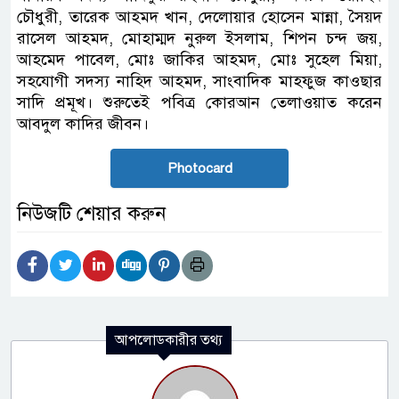
চৌধুরী, তারেক আহমদ খান, দেলোয়ার হোসেন মান্না, সৈয়দ
রাসেল আহমদ, মোহাম্মদ নুরুল ইসলাম, শিপন চন্দ জয়,
আহমেদ পাবেল, মোঃ জাকির আহমদ, মোঃ সুহেল মিয়া,
সহযোগী সদস্য নাহিদ আহমদ, সাংবাদিক মাহফুজ কাওছার
সাদি প্রমূখ। শুরুতেই পবিত্র কোরআন তেলাওয়াত করেন
আবদুল কাদির জীবন।
Photocard
নিউজটি শেয়ার করুন
আপলোডকারীর তথ্য