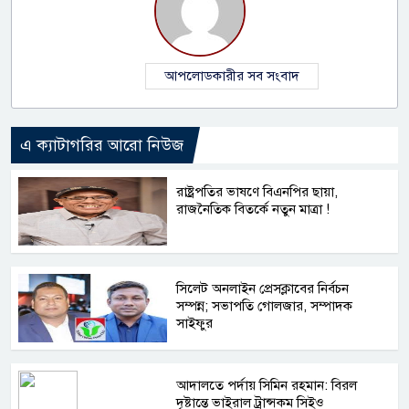
আপলোডকারীর সব সংবাদ
এ ক্যাটাগরির আরো নিউজ
রাষ্ট্রপতির ভাষণে বিএনপির ছায়া,
রাজনৈতিক বিতর্কে নতুন মাত্রা !
সিলেট অনলাইন প্রেসক্লাবের নির্বচন
সম্পন্ন; সভাপতি গোলজার, সম্পাদক
সাইফুর
আদালতে পর্দায় সিমিন রহমান: বিরল
দৃষ্টান্তে ভাইরাল ট্রান্সকম সিইও