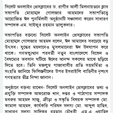
সিলেট অনলাইন প্রেসক্লাবের ড. রাগীব আলী মিলনায়তনে ক্লাব
সভাপতি মোহাম্মদ গোলজার আহমদের সভাপতিত্বে
আয়োজিত ঈদ পুনর্মিলনী অনুষ্ঠানটি সঞ্চালনা করেন সাধারণ
সম্পাদক এম. সাইফুর রহমান তালুকদার।
সভাপতির বক্তব্যে সিলেট অনলাইন প্রেসক্লাবের সভাপতি
মোহাম্মদ গোলজার আহমদ বলেন, ঈদ আমাদের সবচেয়ে বড়
উৎসব। যুদ্ধের ময়দানেও মুসলমানেরা ঈদ উদযাপন করে
থাকে। গণঅভ্যুত্থান পরবর্তী নতুন বাংলাদেশে বিভেদ ও
বৈষম্যের অবসান ঘটিয়ে ঈদের আনন্দ সকলের মাঝে ছড়িয়ে
দিতে হবে। তিনি মজলুম গাজাবাসীর প্রতি সহমর্মিতা ও
সংহতি জানিয়ে ফিলিস্তনীদের উপর ইসরাইলি বাহিনীর নৃশংস
গণহত্যার তীব্র নিন্দা জানান।
অনুষ্ঠানে বক্তব্য রাখেন- সিলেট অনলাইন প্রেসক্লাবের তথ্য ও
প্রযুক্তি সম্পাদক আফরোজ খান, দপ্তর ও পাঠাগার সম্পাদক
মবরুর আহমদ সাজু, ক্রীড়া ও সস্কৃতি বিষয়ক সম্পাদক মো.
কামাল আহমদ, কার্যকরি পরিষদ সদস্য মো. আব্দুল হাছিব,
সাধারণ সদস্য সাদিকুর রহমান চৌধুরী, এম.এ ওয়াহিদ