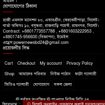
আহমদ ।
যোগাযোগের ঠিকানা
পাস কার্ড ইস্যুতে অনিয়ম ও
গণবিজ্ঞপ্তি নিয়ে সিলেট অনলাইন
হাজী এমদাদ ম্যানশন ৮০, এভারগ্রীন, ঝেরঝেরীপাড়া, সিলেট।
প্রেসক্লাবে বিশ্ব মুক্ত গণমাধ্যম দিবসে
বার্তা অফিসঃ ১০, বসুন্ধরা, রাজবাড়ি পয়েন্ট, রায়নগর, সিলেট।
সমালোচনা
Contract: +8801773557788 , +8801603222953 ,
+8801745-956600 (বিজ্ঞাপন), ইমেইল
এড্রেস:powernewsbd24@gmail.com
সিলেটে ব্যাডমিন্টন তারকাদের
প্রয়োজনীয় লিঙ্ক
সংবর্ধনা, সাফল্যের আড়ালে উঠে
এলো অবহেলার গল্প !
Cart
Checkout
My account
Privacy Policy
Shop
আমাদের পরিবার
নিউজ পাঠান
ফটো গ্যালারী
ভিডিও গ্যালারী
যোগাযোগ
সকল জেলা
© সর্বস্বত্ব সংরক্ষিত © পাওয়ার নিউজ বিডি ২৪
শিরোনাম ::
সিলেট অনলাইন প্রেসক্লাবে জুলাই গণঅভ্যুত্থানের বর্ষ
কারিগরি সহযোগিতায়ঃ
WEB DESIGN BD