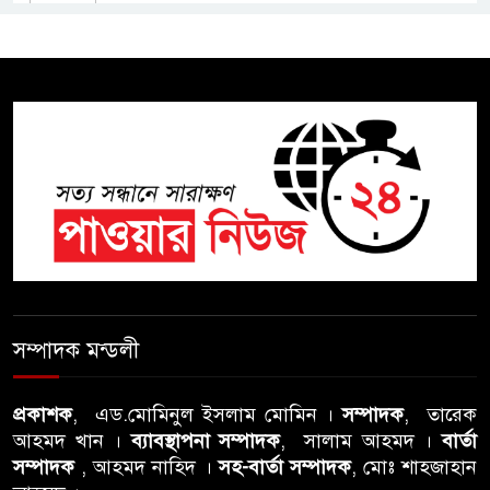
শিক্ষা বোর্ডে একের পর এক
অভিযোগ, তদন্তের দাবি !
সিলেটে চিকিৎসকের কিশোর ছেলের
ঝুলন্ত মরদেহ উদ্ধার
শতাব্দী রায়ের বাড়িতে বিদ্রোহীদের
বৈঠক, পশ্চিমবঙ্গে তৃনমূলে ভাঙনের
ইঙ্গিত !
বিএনপি নেতার ওপর হামলার
ঘটনায় সিলেট মহানগর বিএনপির
সম্পাদক মন্ডলী
তীব্র নিন্দা ও প্রতিবাদ
প্রকাশক
, এড.মোমিনুল ইসলাম মোমিন ।
সম্পাদক
, তারেক
আবু তালহা চৌধুরী দ্বিতীয় বারের
আহমদ খান ।
ব্যাবস্থাপনা সম্পাদক
, সালাম আহমদ ।
বার্তা
মত টাওয়ার হ‍্যামলেটস কাউন্সিলের
সম্পাদক
, আহমদ নাহিদ ।
সহ-বার্তা সম্পাদক
, মোঃ শাহজাহান
কাউন্সিলার নির্বাচিত