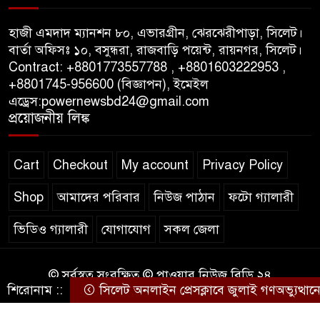
পাস কার্ড ইস্যুতে অনিয়ম ও
গণবিজ্ঞপ্তি নিয়ে সিলেট অনলাইন
হাজী এমদাদ ম্যানশন ৮০, এভারগ্রীন, ঝেরঝেরীপাড়া, সিলেট।
প্রেসক্লাবে বিশ্ব মুক্ত গণমাধ্যম দিবসে
বার্তা অফিসঃ ১০, বসুন্ধরা, রাজবাড়ি পয়েন্ট, রায়নগর, সিলেট।
সমালোচনা
Contract: +8801773557788 , +8801603222953 ,
+8801745-956600 (বিজ্ঞাপন), ইমেইল
এড্রেস:powernewsbd24@gmail.com
সিলেটে ব্যাডমিন্টন তারকাদের
প্রয়োজনীয় লিঙ্ক
সংবর্ধনা, সাফল্যের আড়ালে উঠে
এলো অবহেলার গল্প !
Cart
Checkout
My account
Privacy Policy
Shop
আমাদের পরিবার
নিউজ পাঠান
ফটো গ্যালারী
ভিডিও গ্যালারী
যোগাযোগ
সকল জেলা
© সর্বস্বত্ব সংরক্ষিত © পাওয়ার নিউজ বিডি ২৪
শিরোনাম ::
সিলেট অনলাইন প্রেসক্লাবে জুলাই গণঅভ্যুত্থানের বর্
কারিগরি সহযোগিতায়ঃ
WEB DESIGN BD