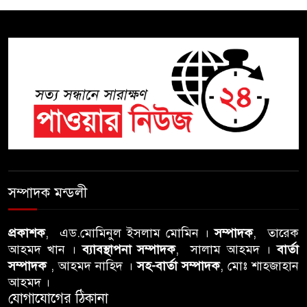
অভিযোগ, তদন্তের দাবি !
সিলেটে চিকিৎসকের কিশোর ছেলের
ঝুলন্ত মরদেহ উদ্ধার
শতাব্দী রায়ের বাড়িতে বিদ্রোহীদের
বৈঠক, পশ্চিমবঙ্গে তৃনমূলে ভাঙনের
ইঙ্গিত !
বিএনপি নেতার ওপর হামলার
ঘটনায় সিলেট মহানগর বিএনপির
সম্পাদক মন্ডলী
তীব্র নিন্দা ও প্রতিবাদ
প্রকাশক
, এড.মোমিনুল ইসলাম মোমিন ।
সম্পাদক
, তারেক
আবু তালহা চৌধুরী দ্বিতীয় বারের
আহমদ খান ।
ব্যাবস্থাপনা সম্পাদক
, সালাম আহমদ ।
বার্তা
মত টাওয়ার হ‍্যামলেটস কাউন্সিলের
সম্পাদক
, আহমদ নাহিদ ।
সহ-বার্তা সম্পাদক
, মোঃ শাহজাহান
কাউন্সিলার নির্বাচিত
আহমদ ।
যোগাযোগের ঠিকানা