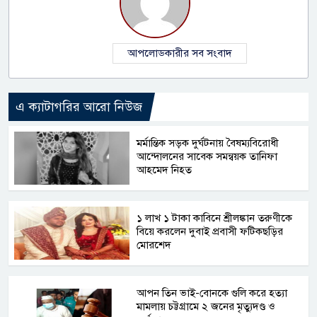
আপলোডকারীর সব সংবাদ
এ ক্যাটাগরির আরো নিউজ
মর্মান্তিক সড়ক দুর্ঘটনায় বৈষম্যবিরোধী
আন্দোলনের সাবেক সমন্বয়ক তানিফা
আহমেদ নিহত
১ লাখ ১ টাকা কাবিনে শ্রীলঙ্কান তরুণীকে
বিয়ে করলেন দুবাই প্রবাসী ফটিকছড়ির
মোরশেদ
আপন তিন ভাই-বোনকে গুলি করে হত্যা
মামলায় চট্টগ্রামে ২ জনের মৃত্যুদণ্ড ও