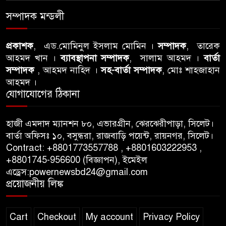
৭
ঘটনায় সিলেট মহানগর বিএনপির
সম্পাদক মন্ডলী
তীব্র নিন্দা ও প্রতিবাদ
আবু তালহা চৌধুরী দ্বিতীয় বারের
প্রকাশক
, এড.মোমিনুল ইসলাম মোমিন ।
সম্পাদক
, তারেক
৮
আহমদ খান ।
ব্যাবস্থাপনা সম্পাদক
, সালাম আহমদ ।
বার্তা
মত টাওয়ার হ‍্যামলেটস কাউন্সিলের
সম্পাদক
, আহমদ নাহিদ ।
সহ-বার্তা সম্পাদক
, মোঃ শাহজাহান
কাউন্সিলার নির্বাচিত
আহমদ ।
যোগাযোগের ঠিকানা
পাস কার্ড ইস্যুতে অনিয়ম ও
৯
গণবিজ্ঞপ্তি নিয়ে সিলেট অনলাইন
প্রেসক্লাবে বিশ্ব মুক্ত গণমাধ্যম
হাজী এমদাদ ম্যানশন ৮০, এভারগ্রীন, ঝেরঝেরীপাড়া, সিলেট।
বার্তা অফিসঃ ১০, বসুন্ধরা, রাজবাড়ি পয়েন্ট, রায়নগর, সিলেট।
দিবসে সমালোচনা
Contract: +8801773557788 , +8801603222953 ,
+8801745-956600 (বিজ্ঞাপন), ইমেইল
সিলেটে ব্যাডমিন্টন তারকাদের
১০
এড্রেস:powernewsbd24@gmail.com
সংবর্ধনা, সাফল্যের আড়ালে উঠে
প্রয়োজনীয় লিঙ্ক
এলো অবহেলার গল্প !
Cart
Checkout
My account
Privacy Policy