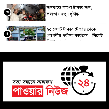
দানবাক্সে লাখো টাকার দান,
৩
স্বচ্ছতায় নতুন দৃষ্টান্ত
২০ কোটি টাকার টেন্ডার থেকে
৪
গোপনীয় পরীক্ষা কার্যক্রম—সিলেট
শিক্ষা বোর্ডে একের পর এক
অভিযোগ, তদন্তের দাবি !
সিলেটে চিকিৎসকের কিশোর
৫
ছেলের ঝুলন্ত মরদেহ উদ্ধার
শতাব্দী রায়ের বাড়িতে বিদ্রোহীদের
৬
বৈঠক, পশ্চিমবঙ্গে তৃনমূলে ভাঙনের
ইঙ্গিত !
বিএনপি নেতার ওপর হামলার