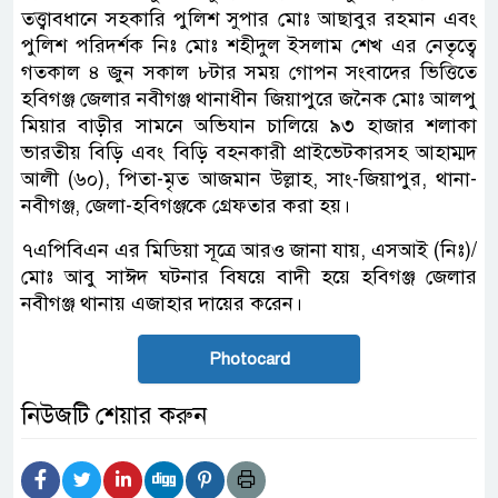
তত্ত্বাবধানে সহকারি পুলিশ সুপার মোঃ আছাবুর রহমান এবং
পুলিশ পরিদর্শক নিঃ মোঃ শহীদুল ইসলাম শেখ এর নেতৃত্বে
গতকাল ৪ জুন সকাল ৮টার সময় গোপন সংবাদের ভিত্তিতে
হবিগঞ্জ জেলার নবীগঞ্জ থানাধীন জিয়াপুরে জনৈক মোঃ আলপু
মিয়ার বাড়ীর সামনে অভিযান চালিয়ে ৯৩ হাজার শলাকা
ভারতীয় বিড়ি এবং বিড়ি বহনকারী প্রাইভেটকারসহ আহাম্মদ
আলী (৬০), পিতা-মৃত আজমান উল্লাহ, সাং-জিয়াপুর, থানা-
নবীগঞ্জ, জেলা-হবিগঞ্জকে গ্রেফতার করা হয়।
৭এপিবিএন এর মিডিয়া সূত্রে আরও জানা যায়, এসআই (নিঃ)/
মোঃ আবু সাঈদ ঘটনার বিষয়ে বাদী হয়ে হবিগঞ্জ জেলার
নবীগঞ্জ থানায় এজাহার দায়ের করেন।
Photocard
নিউজটি শেয়ার করুন