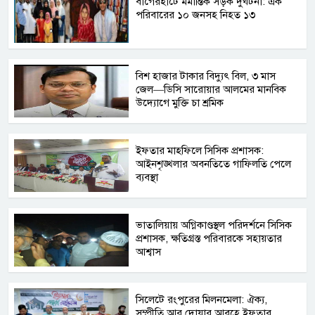
বাগেরহাটে মর্মান্তিক সড়ক দুর্ঘটনা: এক
পরিবারের ১০ জনসহ নিহত ১৩
বিশ হাজার টাকার বিদ্যুৎ বিল, ৩ মাস
জেল—ডিসি সারোয়ার আলমের মানবিক
উদ্যোগে মুক্তি চা শ্রমিক
ইফতার মাহফিলে সিসিক প্রশাসক:
আইনশৃঙ্খলার অবনতিতে গাফিলতি পেলে
ব্যবস্থা
ভাতালিয়ায় অগ্নিকাণ্ডস্থল পরিদর্শনে সিসিক
প্রশাসক, ক্ষতিগ্রস্ত পরিবারকে সহায়তার
আশ্বাস
সিলেটে রংপুরের মিলনমেলা: ঐক্য,
সম্প্রীতি আর দোয়ার আবহে ইফতার