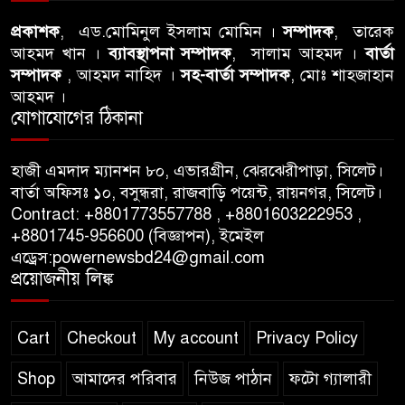
প্রকাশক
, এড.মোমিনুল ইসলাম মোমিন ।
সম্পাদক
, তারেক
আবু তালহা চৌধুরী দ্বিতীয় বারের
আহমদ খান ।
ব্যাবস্থাপনা সম্পাদক
, সালাম আহমদ ।
বার্তা
মত টাওয়ার হ‍্যামলেটস কাউন্সিলের
সম্পাদক
, আহমদ নাহিদ ।
সহ-বার্তা সম্পাদক
, মোঃ শাহজাহান
কাউন্সিলার নির্বাচিত
আহমদ ।
যোগাযোগের ঠিকানা
পাস কার্ড ইস্যুতে অনিয়ম ও
গণবিজ্ঞপ্তি নিয়ে সিলেট অনলাইন
হাজী এমদাদ ম্যানশন ৮০, এভারগ্রীন, ঝেরঝেরীপাড়া, সিলেট।
প্রেসক্লাবে বিশ্ব মুক্ত গণমাধ্যম দিবসে
বার্তা অফিসঃ ১০, বসুন্ধরা, রাজবাড়ি পয়েন্ট, রায়নগর, সিলেট।
সমালোচনা
Contract: +8801773557788 , +8801603222953 ,
+8801745-956600 (বিজ্ঞাপন), ইমেইল
এড্রেস:powernewsbd24@gmail.com
সিলেটে ব্যাডমিন্টন তারকাদের
প্রয়োজনীয় লিঙ্ক
সংবর্ধনা, সাফল্যের আড়ালে উঠে
এলো অবহেলার গল্প !
Cart
Checkout
My account
Privacy Policy
Shop
আমাদের পরিবার
নিউজ পাঠান
ফটো গ্যালারী