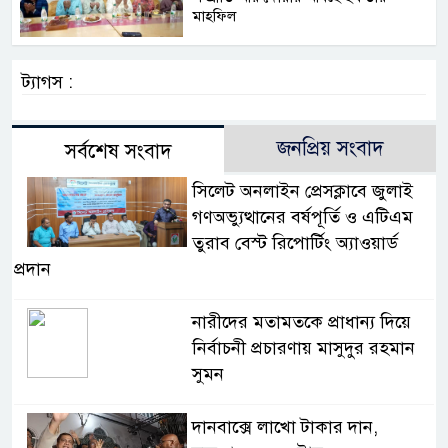
মাহফিল
ট্যাগস :
জনপ্রিয় সংবাদ
সর্বশেষ সংবাদ
সিলেট অনলাইন প্রেসক্লাবে জুলাই
গণঅভ্যুত্থানের বর্ষপূর্তি ও এটিএম
তুরাব বেস্ট রিপোর্টিং অ্যাওয়ার্ড
প্রদান
নারীদের মতামতকে প্রাধান্য দিয়ে
নির্বাচনী প্রচারণায় মাসুদুর রহমান
সুমন
দানবাক্সে লাখো টাকার দান,