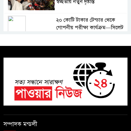
স্বচ্ছতায় নতুন দৃষ্টান্ত
২০ কোটি টাকার টেন্ডার থেকে
গোপনীয় পরীক্ষা কার্যক্রম—সিলেট
শিক্ষা বোর্ডে একের পর এক
অভিযোগ, তদন্তের দাবি !
সিলেটে চিকিৎসকের কিশোর ছেলের
ঝুলন্ত মরদেহ উদ্ধার
শতাব্দী রায়ের বাড়িতে বিদ্রোহীদের
বৈঠক, পশ্চিমবঙ্গে তৃনমূলে ভাঙনের
ইঙ্গিত !
বিএনপি নেতার ওপর হামলার
ঘটনায় সিলেট মহানগর বিএনপির
সম্পাদক মন্ডলী
তীব্র নিন্দা ও প্রতিবাদ