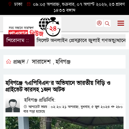
ঢাকা
০৯:০৫ অপরাহ্ন, শুক্রবার, ০৭ অগাস্ট ২০২৬, ২৩ শ্রাবণ
১৪৩৩ বঙ্গাব্দ
শিরোনাম ::
সিলেট অনলাইন প্রেসক্লাবে জুলাই গণঅভ্যুত্থানের বর্ষপ
প্রচ্ছদ /
সারাদেশ
হবিগঞ্জ
,
হবিগঞ্জে ৭এপিবিএন’র অভিযানে ভারতীয় বিড়ি ও
প্রাইভেট কারসহ ১জন আটক
হবিগঞ্জ প্রতিনিধি:
আপডেট সময় : ০২:২০:২১ অপরাহ্ন, বুধবার, ৫ জুন ২০২৪
২৮০
বার পড়া হয়েছে