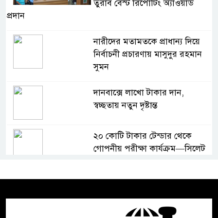
তুরাব বেস্ট রিপোর্টিং অ্যাওয়ার্ড
প্রদান
নারীদের মতামতকে প্রাধান্য দিয়ে
নির্বাচনী প্রচারণায় মাসুদুর রহমান
সুমন
দানবাক্সে লাখো টাকার দান,
স্বচ্ছতায় নতুন দৃষ্টান্ত
২০ কোটি টাকার টেন্ডার থেকে
গোপনীয় পরীক্ষা কার্যক্রম—সিলেট
শিক্ষা বোর্ডে একের পর এক
অভিযোগ, তদন্তের দাবি !
সিলেটে চিকিৎসকের কিশোর ছেলের
ঝুলন্ত মরদেহ উদ্ধার