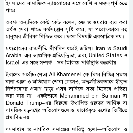
ইসলামের সামাজিক ন্যায়বোধের সঙ্গে বেশি সামঞ্জস্যপূর্ণ হতে
পারে।
অবশ্য অন্যদিকে কেউ কেউ বলেন, হজ ও ওমরায় ব্যয় করা
অর্থও সেবা খাতে কর্মসংস্থান সৃষ্টি করে, যা পরোক্ষভাবে বহু
মানুষের জীবিকা নিশ্চিত করে। ফলে বিষয়টি একমাত্রিক নয়।
মধ্যপ্রাচ্যের রাজনীতি দীর্ঘদিন ধরেই জটিল। Iran ও Saudi
Arabia–এর আঞ্চলিক প্রতিদ্বন্দ্বিতা, এবং United States ও
Israel–এর সঙ্গে সম্পর্ক—সব মিলিয়ে পরিস্থিতি বহুস্তরীয়।
ইরানের সর্বোচ্চ নেতা Ali Khamenei–কে ঘিরে বিভিন্ন সময়ে
নানা গুঞ্জন ও অভিযোগ শোনা গেলেও, আন্তর্জাতিকভাবে স্বীকৃত
নির্ভরযোগ্য প্রমাণ ছাড়া এসব দাবিকে সত্য হিসেবে প্রতিষ্ঠা
করা যায় না। একইভাবে Mohammed bin Salman বা
Donald Trump–এর বিরুদ্ধে উত্থাপিত গুরুতর আর্থিক বা
সামরিক ষড়যন্ত্রের অভিযোগগুলোও যাচাইকৃত তথ্যের ভিত্তিতে
প্রমাণিত নয়।
গণমাধ্যম ও নাগরিক সমাজের দায়িত্ব হলো—অভিযোগ ও