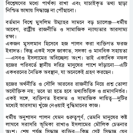
বিশ্লেষণের মধ্যে পার্থক্য রাখা এবং যাচাইকৃত তথ্য ছাড়া
নিশ্চিত ভাষায় সিদ্ধান্তে না পৌঁছানো।
বর্তমান বিশ্বে মুসলিম উম্মাহর সামনে বড় চ্যালেঞ্জ—ধর্মীয়
আবেগ, রাষ্ট্রীয় রাজনীতি ও সামাজিক ন্যায্যতার ভারসাম্য
রক্ষা।
একজন মুসলমান হিসেবে হজ পালন করা ব্যক্তিগত ফরজ
ইবাদত। কিন্তু একই সঙ্গে জাকাত, সদকা ও মানবিক সহায়তা
—এসবও ইসলামের অবিচ্ছেদ্য অংশ। তাই একাধিক নফল
হজের পরিবর্তে স্থানীয় দরিদ্র মানুষের পাশে দাঁড়ানো—এটি
একধরনের নৈতিক অবস্থান, যা অনেকেই গ্রহণ করছেন।
হজের অর্থনীতি ও সৌদি আরবের রাজনীতি নিয়ে প্রশ্ন তোলা
অযৌক্তিক নয়; তবে তা হতে হবে তথ্যভিত্তিক ও প্রমাণনির্ভর।
একই সঙ্গে, ব্যক্তিগত ইবাদত ও সামাজিক দায়িত্ব—দুটির
মধ্যেই ভারসাম্য খুঁজে নেওয়াই বুদ্ধিমানের কাজ।
ধর্মীয় অনুশাসন পালন যেমন গুরুত্বপূর্ণ, তেমনি মানুষের কষ্ট
লাঘবে সরাসরি ভূমিকা রাখাও ইসলামের মৌলিক চেতনার
অংশ। শেষ পর্যন্ত সিদ্ধান্ত ব্যক্তির—কিন্তু সেই সিদ্ধান্ত যেন