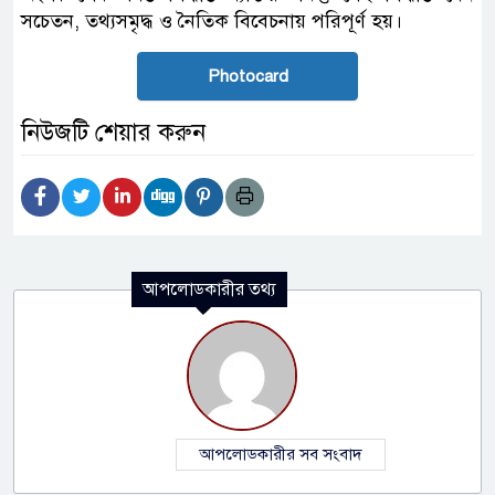
সচেতন, তথ্যসমৃদ্ধ ও নৈতিক বিবেচনায় পরিপূর্ণ হয়।
Photocard
নিউজটি শেয়ার করুন
আপলোডকারীর তথ্য
আপলোডকারীর সব সংবাদ