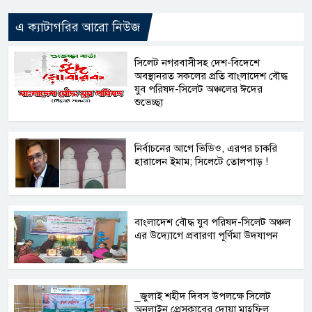
এ ক্যাটাগরির আরো নিউজ
সিলেট নগরবাসীসহ দেশ-বিদেশে
অবস্থানরত সকলের প্রতি বাংলাদেশ বৌদ্ধ
যুব পরিষদ-সিলেট অঞ্চলের ঈদের
শুভেচ্ছা
নির্বাচনের আগে ভিডিও, এরপর চাকরি
হারালেন ইমাম; সিলেটে তোলপাড় !
বাংলাদেশ বৌদ্ধ যুব পরিষদ-সিলেট অঞ্চল
এর উদ্যোগে প্রবারণা পূর্ণিমা উদযাপন
_জুলাই শহীদ দিবস উপলক্ষে সিলেট
অনলাইন প্রেসক্লাবের দোয়া মাহফিল