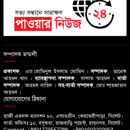
শতাব্দী রায়ের বাড়িতে বিদ্রোহীদের
বৈঠক, পশ্চিমবঙ্গে তৃনমূলে ভাঙনের
ইঙ্গিত !
বিএনপি নেতার ওপর হামলার
ঘটনায় সিলেট মহানগর বিএনপির
সম্পাদক মন্ডলী
তীব্র নিন্দা ও প্রতিবাদ
প্রকাশক
, এড.মোমিনুল ইসলাম মোমিন ।
সম্পাদক
, তারেক
আবু তালহা চৌধুরী দ্বিতীয় বারের
আহমদ খান ।
ব্যাবস্থাপনা সম্পাদক
, সালাম আহমদ ।
বার্তা
মত টাওয়ার হ‍্যামলেটস কাউন্সিলের
সম্পাদক
, আহমদ নাহিদ ।
সহ-বার্তা সম্পাদক
, মোঃ শাহজাহান
কাউন্সিলার নির্বাচিত
আহমদ ।
যোগাযোগের ঠিকানা
পাস কার্ড ইস্যুতে অনিয়ম ও
গণবিজ্ঞপ্তি নিয়ে সিলেট অনলাইন
হাজী এমদাদ ম্যানশন ৮০, এভারগ্রীন, ঝেরঝেরীপাড়া, সিলেট।
প্রেসক্লাবে বিশ্ব মুক্ত গণমাধ্যম দিবসে
বার্তা অফিসঃ ১০, বসুন্ধরা, রাজবাড়ি পয়েন্ট, রায়নগর, সিলেট।
সমালোচনা
Contract: +8801773557788 , +8801603222953 ,