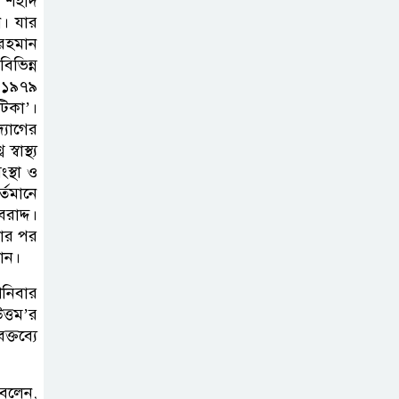
 শহীদ
কার্যক্রম—সিলেট শিক্ষা বোর্ডে একের
েন। যার
পর এক অভিযোগ, তদন্তের দাবি !
 রহমান
িভিন্ন
ে ১৯৭৯
সিলেটে
টিকা’।
চিকিৎসকের
্যোগের
কিশোর ছেলের
াস্থ্য
ঝুলন্ত মরদেহ উদ্ধার
ংস্থা ও
্তমানে
শতাব্দী রায়ের
রাদ্দ।
নার পর
বাড়িতে বিদ্রোহীদের
মান।
বৈঠক, পশ্চিমবঙ্গে
তৃনমূলে ভাঙনের ইঙ্গিত !
শনিবার
্তম’র
বিএনপি নেতার
্তব্যে
ওপর হামলার
ঘটনায় সিলেট
 বলেন,