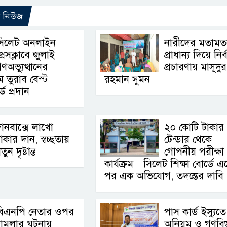
ো নিউজ
সিলেট অনলাইন
নারীদের মতামত
্রেসক্লাবে জুলাই
প্রাধান্য দিয়ে নির্
ণঅভ্যুত্থানের
প্রচারণায় মাসুদুর
ম তুরাব বেস্ট
রহমান সুমন
্ড প্রদান
ানবাক্সে লাখো
২০ কোটি টাকার
াকার দান, স্বচ্ছতায়
টেন্ডার থেকে
তুন দৃষ্টান্ত
গোপনীয় পরীক্ষা
কার্যক্রম—সিলেট শিক্ষা বোর্ডে 
পর এক অভিযোগ, তদন্তের দাবি 
বিএনপি নেতার ওপর
পাস কার্ড ইস্যুতে
হামলার ঘটনায়
অনিয়ম ও গণবিজ্ঞ