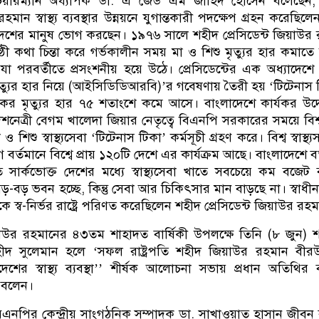
য়ারম্যান অধ্যাপক ডা. এ জেড এম জাহিদ হোসেন বলেছেন,
হমান স্বাস্থ্য ব্যবস্থার উন্নয়নে যুগান্তকারী পদক্ষেপ গ্রহন করেছিল
শের মানুষ ভোগ করছেন। ১৯৭৬ সালে শহীদ প্রেসিডেন্ট জিয়াউর
ী কথা চিন্তা করে গর্ভকালীন সময় মা ও শিশু মৃত্যুর হার কমাতে ব
ন যা পরবর্তীতে প্রসংশনীয় হয়ে উঠে। প্রেসিডেন্টের এক অধ্যাদেশ
্যুর হার নিয়ে (আইসিডিডিআরবি)’র গবেষণায় তৈরী হয় ‘টিটেনাস 
র মৃত্যুর হার ৭৫ শতাংশে কমে আসে। বাংলাদেশে কার্যকর উদ
েত্রী বেগম খালেদা জিয়ার নেতৃত্বে বিএনপি সরকারের সময়ে বিশ্ব স্ব
 শিশু স্বাস্থ্যসেবা ‘টিটেনাস টিকা’ কর্মসূচী গ্রহণ করে। বিশ্ব স্বাস্থ্যস
র্তমানে বিশ্বে প্রায় ১২০টি দেশে এর কার্যক্রম আছে। বাংলাদেশে বর
খাতে সার্কভোক্ত দেশের মধ্যে স্বাস্থ্যসেবা খাতে সবচেয়ে কম বজেট ব
-বড় ভবন হচ্ছে, কিন্তু সেবা আর চিকিৎসার মান বাড়ছে না। স্বাধী
রকে স্ব-নির্ভর রাষ্ট্রে পরিণত করেছিলেন শহীদ প্রেসিডেন্ট জিয়াউর রহ
িয়াউর রহমানের ৪৩তম শাহাদত বার্ষিকী উপলক্ষে তিনি (৮ জুন) 
দ সুলেমান হলে ‘সফল রাষ্ট্রপতি শহীদ জিয়াউর রহমান বীরউত
ের স্বাস্থ্য ব্যবস্থা’’ শীর্ষক আলোচনা সভায় প্রধান অতিথির বক
 বলেন।
বিএনপির কেন্দ্রীয় সাংগঠনিক সম্পাদক ডা. সাখাওয়াত হাসান জীবন