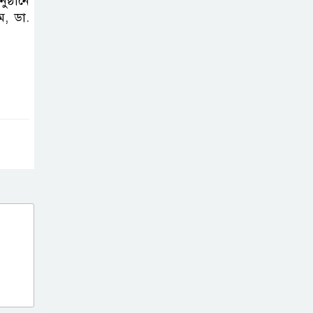
্ঠানে
সাফল্যের আড়ালে
, ডা.
উঠে এলো অবহেলার গল্প !