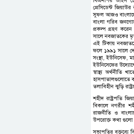
বিএনপির ভাইস চে
প্রেসিডেন্ট জিয়াউর র
সুফল আজও বাংলাদে
বাংলা গরিব জনগোষ্ঠ
প্রকল্প গ্রহণ করে
সালে নবজাতকের মৃত
এই টিকায় নবজাতকে
ফলে ১৯৯১ সালে দেশন
সংস্থা, ইউনিসেফ, মা ও
ইউনিসেফের উদ্যোগে ব
স্বাস্থ্য অর্থনীতি 
হাসপাতালগুলোতে বড়
তলাবিহীন ঝুড়ি রাষ্ট্
শহীদ রাষ্ট্রপতি জ
বিকালে নগরীর শহী
রাজনীতি ও বাংলাদেশ
উপরোক্ত কথা গুলো
সভাপতির বক্তব্যে 