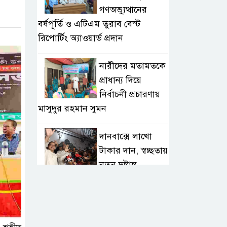
গণঅভ্যুত্থানের
বর্ষপূর্তি ও এটিএম তুরাব বেস্ট
রিপোর্টিং অ্যাওয়ার্ড প্রদান
নারীদের মতামতকে
প্রাধান্য দিয়ে
নির্বাচনী প্রচারণায়
মাসুদুর রহমান সুমন
দানবাক্সে লাখো
টাকার দান, স্বচ্ছতায়
নতুন দৃষ্টান্ত
২০ কোটি টাকার
টেন্ডার থেকে
গোপনীয় পরীক্ষা