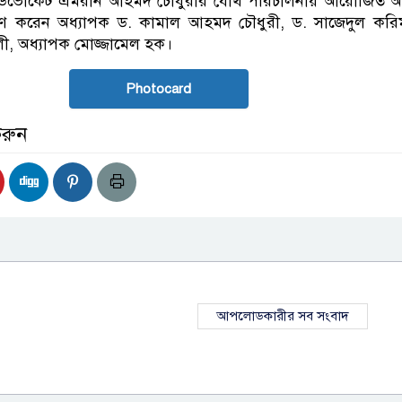
এডভোকেট এমরান আহমদ চৌধুরীর যৌথ পরিচালনায় আয়োজিত অনুষ
ণ করেন অধ্যাপক ড. কামাল আহমদ চৌধুরী, ড. সাজেদুল করিম
ী, অধ্যাপক মোজ্জামেল হক।
Photocard
করুন
আপলোডকারীর সব সংবাদ