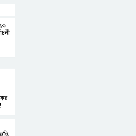
কে
বাচনী
একের
!
প্তি