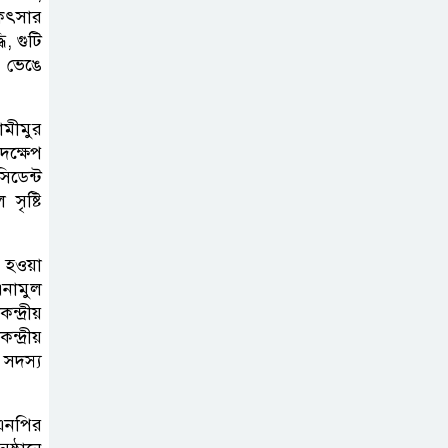
মহানগর বিএনপির তীব্র নিন্দা ও
কিৎসার
প্রতিবাদ
ি, গুটি
ো ভেঙে
আবু তালহা চৌধুরী
দ্বিতীয় বারের মত
ামীমুর
টাওয়ার হ‍্যামলেটস
পদক্ষেপ
সিডেন্ট
কাউন্সিলের কাউন্সিলার নির্বাচিত
সৃষ্টি
পাস কার্ড ইস্যুতে
অনিয়ম ও
ু হওয়া
এনামুল
গণবিজ্ঞপ্তি নিয়ে
্দ্রীয়
সিলেট অনলাইন প্রেসক্লাবে বিশ্ব মুক্ত
্দ্রীয়
গণমাধ্যম দিবসে সমালোচনা
 সদস্য
সিলেটে ব্যাডমিন্টন
এনপির
তারকাদের সংবর্ধনা,