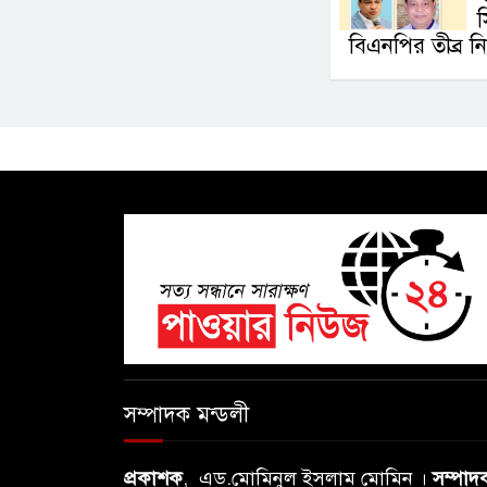
বিএনপির তীব্র নি
সম্পাদক মন্ডলী
প্রকাশক
, এড.মোমিনুল ইসলাম মোমিন ।
সম্পাদ