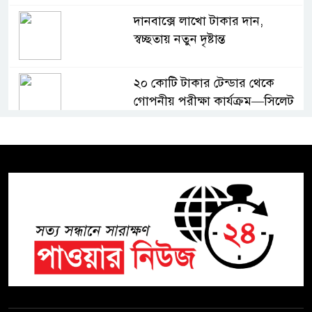
দানবাক্সে লাখো টাকার দান,
স্বচ্ছতায় নতুন দৃষ্টান্ত
২০ কোটি টাকার টেন্ডার থেকে
গোপনীয় পরীক্ষা কার্যক্রম—সিলেট
শিক্ষা বোর্ডে একের পর এক
অভিযোগ, তদন্তের দাবি !
সিলেটে চিকিৎসকের কিশোর ছেলের
ঝুলন্ত মরদেহ উদ্ধার
শতাব্দী রায়ের বাড়িতে বিদ্রোহীদের
বৈঠক, পশ্চিমবঙ্গে তৃনমূলে ভাঙনের
ইঙ্গিত !
বিএনপি নেতার ওপর হামলার