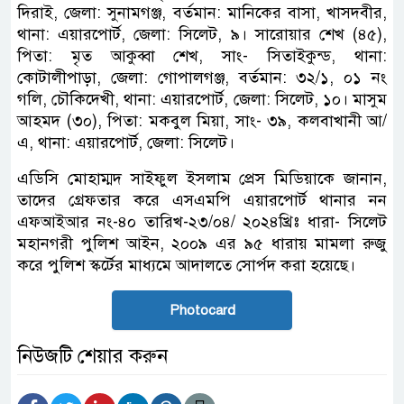
দিরাই, জেলা: সুনামগঞ্জ, বর্তমান: মানিকের বাসা, খাসদবীর,
থানা: এয়ারপোর্ট, জেলা: সিলেট, ৯। সারোয়ার শেখ (৪৫),
পিতা: মৃত আকুব্বা শেখ, সাং- সিতাইকুন্ড, থানা:
কোটালীপাড়া, জেলা: গোপালগঞ্জ, বর্তমান: ৩২/১, ০১ নং
গলি, চৌকিদেখী, থানা: এয়ারপোর্ট, জেলা: সিলেট, ১০। মাসুম
আহমদ (৩০), পিতা: মকবুল মিয়া, সাং- ৩৯, কলবাখানী আ/
এ, থানা: এয়ারপোর্ট, জেলা: সিলেট।
এডিসি মোহাম্মদ সাইফুল ইসলাম প্রেস মিডিয়াকে জানান,
তাদের গ্রেফতার করে এসএমপি এয়ারপোর্ট থানার নন
এফআইআর নং-৪০ তারিখ-২৩/০৪/ ২০২৪খ্রিঃ ধারা- সিলেট
মহানগরী পুলিশ আইন, ২০০৯ এর ৯৫ ধারায় মামলা রুজু
করে পুলিশ স্কর্টের মাধ্যমে আদালতে সোর্পদ করা হয়েছে।
Photocard
নিউজটি শেয়ার করুন