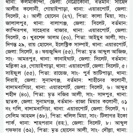
থানা: কলমাকান্দা, জেলা: নেত্রোকোনা, বর্তমান: সাহেদ
আলীর কলোনী, গোয়াইপাড়া, থানা: এয়ারপোর্ট, জেলা:
সিলেট, ২। আলী হোসেন (২৭), পিতা: কালা মিয়া, সাং-
জালালপুর, থানা: বালাগঞ্জ, জেলা: সিলেট, বর্তমান:
কান্দিরপথ, সাহেবার বাজার, থানা: এয়ারপোর্ট, জেলা:
সিলেট, ৩। খুরশেদ আলম (৫০), পিতা: আইয়ুব আলী, সাং-
দিগন্ত ২৯, রায় হোসেন, ইলেক্ট্রিক সাল্পাই, থানা: এয়ারপোর্ট,
জেলা: সিলেট, ৪। ফয়জুদ্দিন (৫৫), পিতা: মৃত আব্দুল আজিজ,
সাং- আমরপুর, থানা: কানাইঘাট, জেলা: সিলেট, বর্তমান:
মল্লিকা ২৪, গোয়াইপাড়া, থানা: এয়ারপোর্ট, জেলা: সিলেট, ৫।
সাইফুল (৫৫), পিতা: রায়েজ, সাং- পুর্ব ভাটিপাড়া, থানা:
দিরাই, জেলা: সুনামগঞ্জ, বর্তমান: শাহীনের কলোনী,
বাদামবাগিচা, থানা: এয়ারপোর্ট, জেলা: সিলেট, ৬। আব্দুর
শহীদ (৪০), পিতা: মৃত নজির আলী, সাং- সাদপুর, থানা:
ছাতক, জেলা: সুনামগঞ্জ, বর্তমান- রাজা মিয়ার কলোনী, ০১
নং গলি, বাদামবাগিচা, থানা: এয়ারপোর্ট, জেলা: সিলেট, ৭।
সেলিম আহমদ (৩৮), পিতা: খলিল মিয়া, সাং- টিলাগর ইকো
পার্ক, থানা: শাহপরান (রহ:), জেলা: সিলেট, ৮। আব্দুল
গফফার (৩২), পিতা: মৃত হোসেন আলী, সাং- দৌল্লা, থানা: