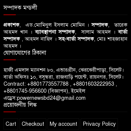
ঘটনায় সিলেট মহানগর বিএনপির
সম্পাদক মন্ডলী
তীব্র নিন্দা ও প্রতিবাদ
প্রকাশক
, এড.মোমিনুল ইসলাম মোমিন ।
সম্পাদক
, তারেক
আবু তালহা চৌধুরী দ্বিতীয় বারের
আহমদ খান ।
ব্যাবস্থাপনা সম্পাদক
, সালাম আহমদ ।
বার্তা
মত টাওয়ার হ‍্যামলেটস কাউন্সিলের
সম্পাদক
, আহমদ নাহিদ ।
সহ-বার্তা সম্পাদক
, মোঃ শাহজাহান
কাউন্সিলার নির্বাচিত
আহমদ ।
যোগাযোগের ঠিকানা
পাস কার্ড ইস্যুতে অনিয়ম ও
গণবিজ্ঞপ্তি নিয়ে সিলেট অনলাইন
হাজী এমদাদ ম্যানশন ৮০, এভারগ্রীন, ঝেরঝেরীপাড়া, সিলেট।
প্রেসক্লাবে বিশ্ব মুক্ত গণমাধ্যম দিবসে
বার্তা অফিসঃ ১০, বসুন্ধরা, রাজবাড়ি পয়েন্ট, রায়নগর, সিলেট।
সমালোচনা
Contract: +8801773557788 , +8801603222953 ,
+8801745-956600 (বিজ্ঞাপন), ইমেইল
এড্রেস:powernewsbd24@gmail.com
সিলেটে ব্যাডমিন্টন তারকাদের
প্রয়োজনীয় লিঙ্ক
সংবর্ধনা, সাফল্যের আড়ালে উঠে
এলো অবহেলার গল্প !
Cart
Checkout
My account
Privacy Policy