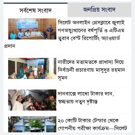
জনপ্রিয় সংবাদ
সর্বশেষ সংবাদ
সিলেট অনলাইন প্রেসক্লাবে জুলাই
গণঅভ্যুত্থানের বর্ষপূর্তি ও এটিএম
তুরাব বেস্ট রিপোর্টিং অ্যাওয়ার্ড
প্রদান
নারীদের মতামতকে প্রাধান্য দিয়ে
নির্বাচনী প্রচারণায় মাসুদুর রহমান
সুমন
দানবাক্সে লাখো টাকার দান,
স্বচ্ছতায় নতুন দৃষ্টান্ত
২০ কোটি টাকার টেন্ডার থেকে
গোপনীয় পরীক্ষা কার্যক্রম—সিলেট