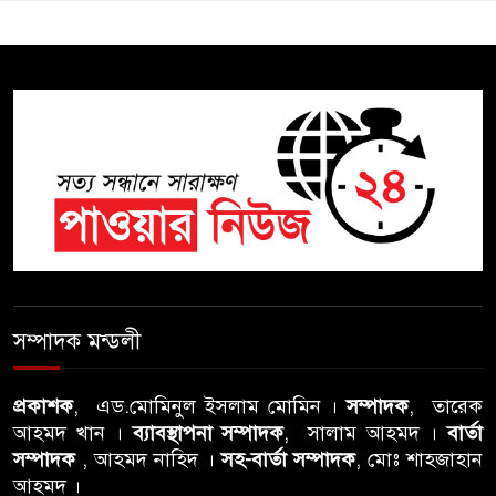
শিক্ষা বোর্ডে একের পর এক
অভিযোগ, তদন্তের দাবি !
সিলেটে চিকিৎসকের কিশোর ছেলের
ঝুলন্ত মরদেহ উদ্ধার
শতাব্দী রায়ের বাড়িতে বিদ্রোহীদের
বৈঠক, পশ্চিমবঙ্গে তৃনমূলে ভাঙনের
ইঙ্গিত !
বিএনপি নেতার ওপর হামলার
ঘটনায় সিলেট মহানগর বিএনপির
সম্পাদক মন্ডলী
তীব্র নিন্দা ও প্রতিবাদ
প্রকাশক
, এড.মোমিনুল ইসলাম মোমিন ।
সম্পাদক
, তারেক
আবু তালহা চৌধুরী দ্বিতীয় বারের
আহমদ খান ।
ব্যাবস্থাপনা সম্পাদক
, সালাম আহমদ ।
বার্তা
মত টাওয়ার হ‍্যামলেটস কাউন্সিলের
সম্পাদক
, আহমদ নাহিদ ।
সহ-বার্তা সম্পাদক
, মোঃ শাহজাহান
কাউন্সিলার নির্বাচিত
আহমদ ।