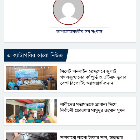
আপলোডকারীর সব সংবাদ
এ ক্যাটাগরির আরো নিউজ
সিলেট অনলাইন প্রেসক্লাবে জুলাই
গণঅভ্যুত্থানের বর্ষপূর্তি ও এটিএম তুরাব
বেস্ট রিপোর্টিং অ্যাওয়ার্ড প্রদান
নারীদের মতামতকে প্রাধান্য দিয়ে
নির্বাচনী প্রচারণায় মাসুদুর রহমান সুমন
দানবাক্সে লাখো টাকার দান, স্বচ্ছতায়