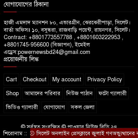
যোগাযোগের ঠিকানা
পাস কার্ড ইস্যুতে অনিয়ম ও
গণবিজ্ঞপ্তি নিয়ে সিলেট অনলাইন
হাজী এমদাদ ম্যানশন ৮০, এভারগ্রীন, ঝেরঝেরীপাড়া, সিলেট।
প্রেসক্লাবে বিশ্ব মুক্ত গণমাধ্যম দিবসে
বার্তা অফিসঃ ১০, বসুন্ধরা, রাজবাড়ি পয়েন্ট, রায়নগর, সিলেট।
সমালোচনা
Contract: +8801773557788 , +8801603222953 ,
+8801745-956600 (বিজ্ঞাপন), ইমেইল
এড্রেস:powernewsbd24@gmail.com
সিলেটে ব্যাডমিন্টন তারকাদের
প্রয়োজনীয় লিঙ্ক
সংবর্ধনা, সাফল্যের আড়ালে উঠে
এলো অবহেলার গল্প !
Cart
Checkout
My account
Privacy Policy
Shop
আমাদের পরিবার
নিউজ পাঠান
ফটো গ্যালারী
ভিডিও গ্যালারী
যোগাযোগ
সকল জেলা
© সর্বস্বত্ব সংরক্ষিত © পাওয়ার নিউজ বিডি ২৪
শিরোনাম ::
সিলেট অনলাইন প্রেসক্লাবে জুলাই গণঅভ্যুত্থানের বর্ষপূ
কারিগরি সহযোগিতায়ঃ
WEB DESIGN BD