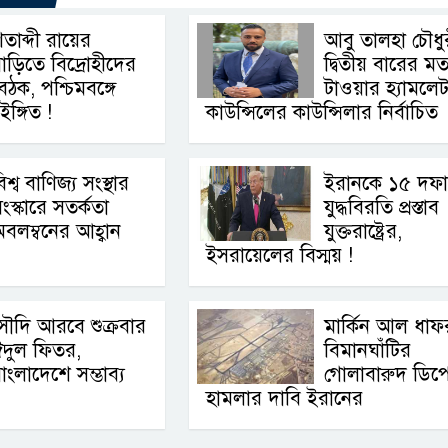
তাব্দী রায়ের
আবু তালহা চৌধু
াড়িতে বিদ্রোহীদের
দ্বিতীয় বারের ম
ৈঠক, পশ্চিমবঙ্গে
টাওয়ার হ‍্যামলে
ইঙ্গিত !
কাউন্সিলের কাউন্সিলার নির্বাচিত
িশ্ব বাণিজ্য সংস্থার
ইরানকে ১৫ দফা
ংস্কারে সতর্কতা
যুদ্ধবিরতি প্রস্তাব
বলম্বনের আহ্বান
যুক্তরাষ্ট্রের,
ইসরায়েলের বিস্ময় !
ৌদি আরবে শুক্রবার
মার্কিন আল ধাফ
দুল ফিতর,
বিমানঘাঁটির
াংলাদেশে সম্ভাব্য
গোলাবারুদ ডিপ
হামলার দাবি ইরানের