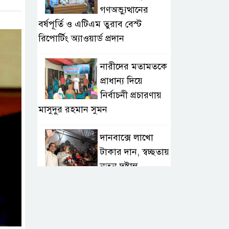
গণঅভ্যুত্থানের
বর্ষপূর্তি ও এটিএম তুরাব বেস্ট
রিপোর্টিং অ্যাওয়ার্ড প্রদান
নারীদের মতামতকে
প্রাধান্য দিয়ে
নির্বাচনী প্রচারণায়
মাসুদুর রহমান সুমন
দানবাক্সে লাখো
টাকার দান, স্বচ্ছতায়
নতুন দৃষ্টান্ত
২০ কোটি টাকার
টেন্ডার থেকে
গোপনীয় পরীক্ষা