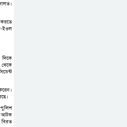
আদালত।
কার্যক্রম—সিলেট শিক্ষা বোর্ডে একের
পর এক অভিযোগ, তদন্তের দাবি !
ন করতে
সিলেটে
ক-ইওল
চিকিৎসকের
কিশোর ছেলের
ঝুলন্ত মরদেহ উদ্ধার
 দিকে
 থেকে
শতাব্দী রায়ের
িডেন্ট
বাড়িতে বিদ্রোহীদের
বৈঠক, পশ্চিমবঙ্গে
 করেন।
তৃনমূলে ভাঙনের ইঙ্গিত !
েছে।
বিএনপি নেতার
 পুলিশ
দের আটক
ওপর হামলার
 বিরত
ঘটনায় সিলেট