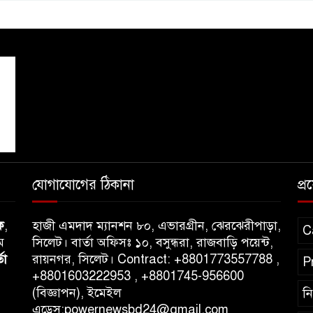
যোগাযোগের ঠিকানা
প্
ক
,
হাজী এমদাদ ম্যানশন ৮০, এভারগ্রীন, ঝেরঝেরীপাড়া,
C
ম
সিলেট। বার্তা অফিসঃ ১০, বসুন্ধরা, রাজবাড়ি পয়েন্ট,
তা
রায়নগর, সিলেট। Contract: +8801773557788 ,
P
+8801603222953 , +8801745-956600
(বিজ্ঞাপন), ইমেইল
ন
এড্রেস:powernewsbd24@gmail.com