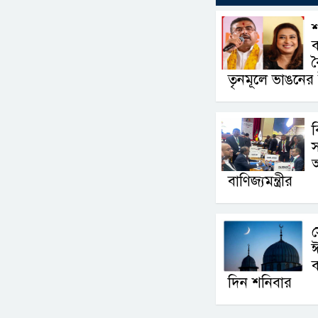
শ
ব
ব
তৃনমূলে ভাঙনের 
ব
স
অ
বাণিজ্যমন্ত্রীর
স
ঈ
ব
দিন শনিবার