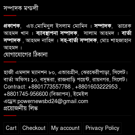
৭
ঘটনায় সিলেট মহানগর বিএনপির
সম্পাদক মন্ডলী
তীব্র নিন্দা ও প্রতিবাদ
আবু তালহা চৌধুরী দ্বিতীয় বারের
প্রকাশক
, এড.মোমিনুল ইসলাম মোমিন ।
সম্পাদক
, তারেক
৮
আহমদ খান ।
ব্যাবস্থাপনা সম্পাদক
, সালাম আহমদ ।
বার্তা
মত টাওয়ার হ‍্যামলেটস কাউন্সিলের
সম্পাদক
, আহমদ নাহিদ ।
সহ-বার্তা সম্পাদক
, মোঃ শাহজাহান
কাউন্সিলার নির্বাচিত
আহমদ ।
যোগাযোগের ঠিকানা
পাস কার্ড ইস্যুতে অনিয়ম ও
৯
গণবিজ্ঞপ্তি নিয়ে সিলেট অনলাইন
প্রেসক্লাবে বিশ্ব মুক্ত গণমাধ্যম
হাজী এমদাদ ম্যানশন ৮০, এভারগ্রীন, ঝেরঝেরীপাড়া, সিলেট।
বার্তা অফিসঃ ১০, বসুন্ধরা, রাজবাড়ি পয়েন্ট, রায়নগর, সিলেট।
দিবসে সমালোচনা
Contract: +8801773557788 , +8801603222953 ,
+8801745-956600 (বিজ্ঞাপন), ইমেইল
সিলেটে ব্যাডমিন্টন তারকাদের
১০
এড্রেস:powernewsbd24@gmail.com
সংবর্ধনা, সাফল্যের আড়ালে উঠে
প্রয়োজনীয় লিঙ্ক
এলো অবহেলার গল্প !
Cart
Checkout
My account
Privacy Policy