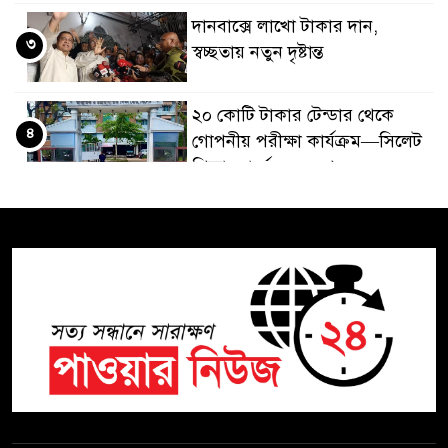
দানবাক্সে লাখো টাকার দান,
৩
স্বচ্ছতায় নতুন দৃষ্টান্ত
২০ কোটি টাকার টেন্ডার থেকে
৪
গোপনীয় পরীক্ষা কার্যক্রম—সিলেট
শিক্ষা বোর্ডে একের পর এক
অভিযোগ, তদন্তের দাবি !
সিলেটে চিকিৎসকের কিশোর
৫
ছেলের ঝুলন্ত মরদেহ উদ্ধার
শতাব্দী রায়ের বাড়িতে বিদ্রোহীদের
৬
বৈঠক, পশ্চিমবঙ্গে তৃনমূলে ভাঙনের
ইঙ্গিত !
বিএনপি নেতার ওপর হামলার