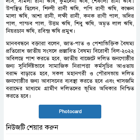
দাস, সর্মিলা রানী ঋষি, কুমদেনী ঋষি, শেফালী রানী ঋষি।
উপস্থিত ছিলেন, শিল্পী রানী ঋষি, পপি রাণী ঋষি, কাঞ্চন
মালা ঋষি, আশা রানী, লক্ষী রানী, কনক রাণী পাল, অদির
পাল, পান্ডব পাল, উত্তম ঋষি, শিবু ঋষি, অমৃত লাল ঋষি,
নিয়রচান ঋষি, রবিন্দ্র ঋষি প্রমুখ।
মানববন্ধনে বক্তারা বলেন, জাত-পাত ও পেশাভিক্তিক বৈষম্য
প্রতিরোধ জাতীয় সংসদে প্রস্তাবিত বৈষম্য বিরোধী বিল-২০২২
অবিলম্বে পাশ করতে হবে, জাতীয় বাজেটে দলিত জনগোষ্ঠীর
জন্য সুনির্দিষ্টভাবে সামাজিক নিরাপত্তা কর্মসূচির আওতায়
বরাদ্দ বাড়াতে হবে, সকল মহানগরী ও পৌরসভায় দলিত
জনগোষ্ঠীর জন্য আবাসনের ব্যবস্থা করতে হবে এবং খাসজমি
বরাদ্দের মাধ্যমে গ্রামীণ দলিতদের ভূমির অধিকার নিশ্চিত
করতে হবে।
Photocard
নিউজটি শেয়ার করুন