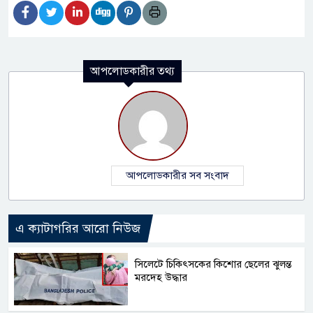
আপলোডকারীর তথ্য
আপলোডকারীর সব সংবাদ
এ ক্যাটাগরির আরো নিউজ
সিলেটে চিকিৎসকের কিশোর ছেলের ঝুলন্ত
মরদেহ উদ্ধার