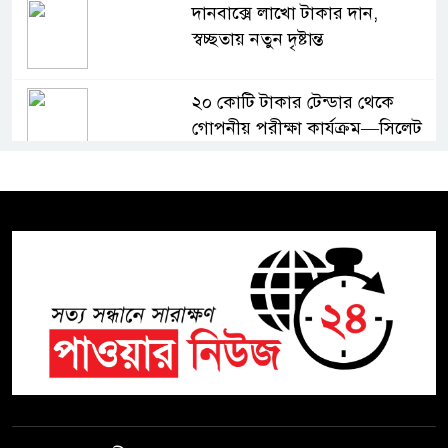
দানবাক্সে লাখো টাকার দান,
স্বচ্ছতায় নতুন দৃষ্টান্ত
২০ কোটি টাকার টেন্ডার থেকে
গোপনীয় পরীক্ষা কার্যক্রম—সিলেট
শিক্ষা বোর্ডে একের পর এক
অভিযোগ, তদন্তের দাবি !
সিলেটে চিকিৎসকের কিশোর ছেলের
ঝুলন্ত মরদেহ উদ্ধার
শতাব্দী রায়ের বাড়িতে বিদ্রোহীদের
বৈঠক, পশ্চিমবঙ্গে তৃনমূলে ভাঙনের
ইঙ্গিত !
বিএনপি নেতার ওপর হামলার