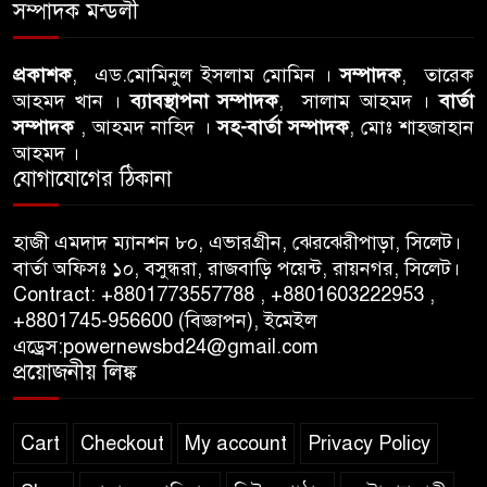
ঘটনায় সিলেট মহানগর বিএনপির
সম্পাদক মন্ডলী
তীব্র নিন্দা ও প্রতিবাদ
প্রকাশক
, এড.মোমিনুল ইসলাম মোমিন ।
সম্পাদক
, তারেক
আবু তালহা চৌধুরী দ্বিতীয় বারের
আহমদ খান ।
ব্যাবস্থাপনা সম্পাদক
, সালাম আহমদ ।
বার্তা
মত টাওয়ার হ‍্যামলেটস কাউন্সিলের
সম্পাদক
, আহমদ নাহিদ ।
সহ-বার্তা সম্পাদক
, মোঃ শাহজাহান
কাউন্সিলার নির্বাচিত
আহমদ ।
যোগাযোগের ঠিকানা
পাস কার্ড ইস্যুতে অনিয়ম ও
গণবিজ্ঞপ্তি নিয়ে সিলেট অনলাইন
হাজী এমদাদ ম্যানশন ৮০, এভারগ্রীন, ঝেরঝেরীপাড়া, সিলেট।
প্রেসক্লাবে বিশ্ব মুক্ত গণমাধ্যম দিবসে
বার্তা অফিসঃ ১০, বসুন্ধরা, রাজবাড়ি পয়েন্ট, রায়নগর, সিলেট।
সমালোচনা
Contract: +8801773557788 , +8801603222953 ,
+8801745-956600 (বিজ্ঞাপন), ইমেইল
এড্রেস:powernewsbd24@gmail.com
সিলেটে ব্যাডমিন্টন তারকাদের
প্রয়োজনীয় লিঙ্ক
সংবর্ধনা, সাফল্যের আড়ালে উঠে
এলো অবহেলার গল্প !
Cart
Checkout
My account
Privacy Policy