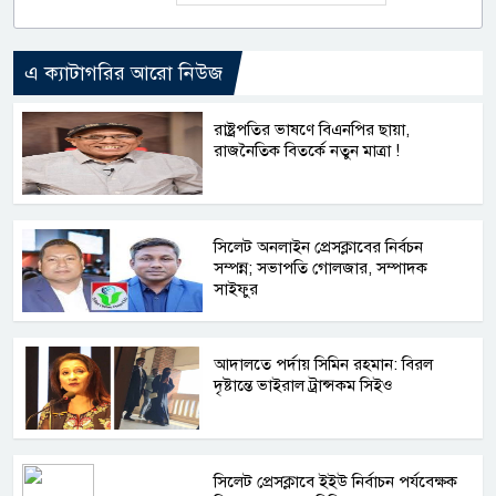
এ ক্যাটাগরির আরো নিউজ
রাষ্ট্রপতির ভাষণে বিএনপির ছায়া,
রাজনৈতিক বিতর্কে নতুন মাত্রা !
সিলেট অনলাইন প্রেসক্লাবের নির্বচন
সম্পন্ন; সভাপতি গোলজার, সম্পাদক
সাইফুর
আদালতে পর্দায় সিমিন রহমান: বিরল
দৃষ্টান্তে ভাইরাল ট্রান্সকম সিইও
সিলেট প্রেসক্লাবে ইইউ নির্বাচন পর্যবেক্ষক