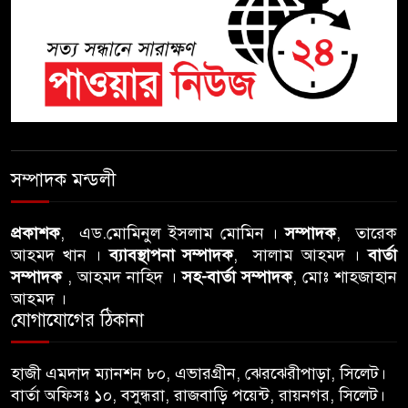
শতাব্দী রায়ের বাড়িতে বিদ্রোহীদের
বৈঠক, পশ্চিমবঙ্গে তৃনমূলে ভাঙনের
ইঙ্গিত !
বিএনপি নেতার ওপর হামলার
ঘটনায় সিলেট মহানগর বিএনপির
সম্পাদক মন্ডলী
তীব্র নিন্দা ও প্রতিবাদ
প্রকাশক
, এড.মোমিনুল ইসলাম মোমিন ।
সম্পাদক
, তারেক
আবু তালহা চৌধুরী দ্বিতীয় বারের
আহমদ খান ।
ব্যাবস্থাপনা সম্পাদক
, সালাম আহমদ ।
বার্তা
মত টাওয়ার হ‍্যামলেটস কাউন্সিলের
সম্পাদক
, আহমদ নাহিদ ।
সহ-বার্তা সম্পাদক
, মোঃ শাহজাহান
কাউন্সিলার নির্বাচিত
আহমদ ।
যোগাযোগের ঠিকানা
পাস কার্ড ইস্যুতে অনিয়ম ও
গণবিজ্ঞপ্তি নিয়ে সিলেট অনলাইন
হাজী এমদাদ ম্যানশন ৮০, এভারগ্রীন, ঝেরঝেরীপাড়া, সিলেট।
প্রেসক্লাবে বিশ্ব মুক্ত গণমাধ্যম দিবসে
বার্তা অফিসঃ ১০, বসুন্ধরা, রাজবাড়ি পয়েন্ট, রায়নগর, সিলেট।