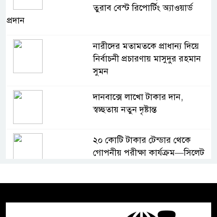
তুরাব বেস্ট রিপোর্টিং অ্যাওয়ার্ড
প্রদান
নারীদের মতামতকে প্রাধান্য দিয়ে
নির্বাচনী প্রচারণায় মাসুদুর রহমান
সুমন
দানবাক্সে লাখো টাকার দান,
স্বচ্ছতায় নতুন দৃষ্টান্ত
২০ কোটি টাকার টেন্ডার থেকে
গোপনীয় পরীক্ষা কার্যক্রম—সিলেট
শিক্ষা বোর্ডে একের পর এক
অভিযোগ, তদন্তের দাবি !
সিলেটে চিকিৎসকের কিশোর ছেলের
ঝুলন্ত মরদেহ উদ্ধার