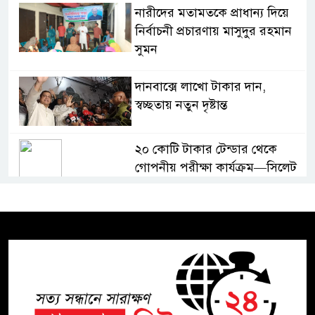
নারীদের মতামতকে প্রাধান্য দিয়ে
নির্বাচনী প্রচারণায় মাসুদুর রহমান
সুমন
দানবাক্সে লাখো টাকার দান,
স্বচ্ছতায় নতুন দৃষ্টান্ত
২০ কোটি টাকার টেন্ডার থেকে
গোপনীয় পরীক্ষা কার্যক্রম—সিলেট
শিক্ষা বোর্ডে একের পর এক
অভিযোগ, তদন্তের দাবি !
সিলেটে চিকিৎসকের কিশোর ছেলের
ঝুলন্ত মরদেহ উদ্ধার
শতাব্দী রায়ের বাড়িতে বিদ্রোহীদের