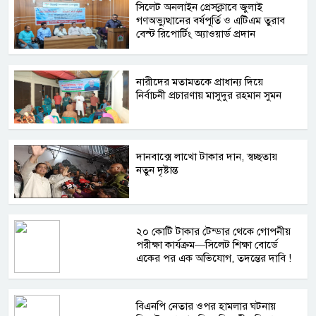
সিলেট অনলাইন প্রেসক্লাবে জুলাই
গণঅভ্যুত্থানের বর্ষপূর্তি ও এটিএম তুরাব
বেস্ট রিপোর্টিং অ্যাওয়ার্ড প্রদান
নারীদের মতামতকে প্রাধান্য দিয়ে
নির্বাচনী প্রচারণায় মাসুদুর রহমান সুমন
দানবাক্সে লাখো টাকার দান, স্বচ্ছতায়
নতুন দৃষ্টান্ত
২০ কোটি টাকার টেন্ডার থেকে গোপনীয়
পরীক্ষা কার্যক্রম—সিলেট শিক্ষা বোর্ডে
একের পর এক অভিযোগ, তদন্তের দাবি !
বিএনপি নেতার ওপর হামলার ঘটনায়