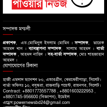
বৈঠক, পশ্চিমবঙ্গে তৃনমূলে ভাঙনের
ইঙ্গিত !
বিএনপি নেতার ওপর হামলার
ঘটনায় সিলেট মহানগর বিএনপির
সম্পাদক মন্ডলী
তীব্র নিন্দা ও প্রতিবাদ
প্রকাশক
, এড.মোমিনুল ইসলাম মোমিন ।
সম্পাদক
, তারেক
আবু তালহা চৌধুরী দ্বিতীয় বারের
আহমদ খান ।
ব্যাবস্থাপনা সম্পাদক
, সালাম আহমদ ।
বার্তা
মত টাওয়ার হ‍্যামলেটস কাউন্সিলের
সম্পাদক
, আহমদ নাহিদ ।
সহ-বার্তা সম্পাদক
, মোঃ শাহজাহান
কাউন্সিলার নির্বাচিত
আহমদ ।
যোগাযোগের ঠিকানা
পাস কার্ড ইস্যুতে অনিয়ম ও
গণবিজ্ঞপ্তি নিয়ে সিলেট অনলাইন
হাজী এমদাদ ম্যানশন ৮০, এভারগ্রীন, ঝেরঝেরীপাড়া, সিলেট।
প্রেসক্লাবে বিশ্ব মুক্ত গণমাধ্যম দিবসে
বার্তা অফিসঃ ১০, বসুন্ধরা, রাজবাড়ি পয়েন্ট, রায়নগর, সিলেট।
সমালোচনা
Contract: +8801773557788 , +8801603222953 ,
+8801745-956600 (বিজ্ঞাপন), ইমেইল
এড্রেস:powernewsbd24@gmail.com
সিলেটে ব্যাডমিন্টন তারকাদের