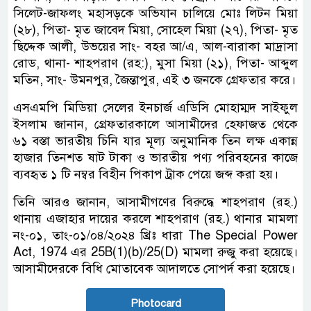
সিলেট-জাফলং মহাসড়কে অভিযান চালিয়ে মোঃ লিটন মিয়া
(২৮), পিতা- মৃত জাবেদ মিয়া, সোহেল মিয়া (২৭), পিতা- মৃত
ছিদ্দেক আলী, উভয়ের সাং- বহর আ/এ, আল-বারাকা মাদ্রাসা
রোড, থানা- শাহপরাণ (রহ:), মুসা মিয়া (২১), পিতা- আব্দুল
মতিন, সাং- উমনপুর, জৈন্তাপুর, এই ৩ জনকে গ্রেফতার করে।
এসএমপি মিডিয়া সেলের ইনচার্জ এডিসি মোহাম্মদ সাইফুল
ইসলাম জানান, গ্রেফতারকালে আসামীদের হেফাজত থেকে
৬১ বস্তা ভারতীয় চিনি যার মূল্য অনুমানিক তিন লক্ষ একান্ন
হাজার তিনশত ষাট টাকা ও ভারতীয় পণ্য পরিবহনের কাজে
ব্যবহৃত ১ টি নম্বর বিহীন পিকাপ ট্রাক পেয়ে জব্দ করা হয়।
তিনি আরও জানান, আসামীগণের বিরুদ্ধে শাহপরাণ (রহ.)
থানায় এজাহার দায়ের করলে শাহপরাণ (রহ.) থানার মামলা
নং-০১, তাং-০১/০৪/২০২৪ খ্রিঃ ধারা The Special Power
Act, 1974 এর 25B(1)(b)/25(D) মামলা রুজু করা হয়েছে।
আসামীদেরকে বিধি মোতাবেক আদালতে সোপর্দ করা হয়েছে।
Photocard