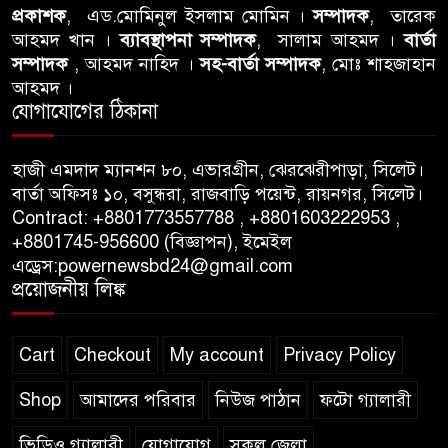
বিএনপি নেতার ওপর হামলার
প্রকাশক
, এড.মোমিনুল ইসলাম মোমিন ।
সম্পাদক
, তারেক
আহমদ খান ।
ব্যাবস্থাপনা সম্পাদক
, সালাম আহমদ ।
বার্তা
ঘটনায় সিলেট মহানগর বিএনপির
সম্পাদক
, আহমদ নাহিদ ।
সহ-বার্তা সম্পাদক
, মোঃ শাহজাহান
তীব্র নিন্দা ও প্রতিবাদ
আহমদ ।
যোগাযোগের ঠিকানা
আবু তালহা চৌধুরী দ্বিতীয় বারের
মত টাওয়ার হ‍্যামলেটস কাউন্সিলের
হাজী এমদাদ ম্যানশন ৮০, এভারগ্রীন, ঝেরঝেরীপাড়া, সিলেট।
কাউন্সিলার নির্বাচিত
বার্তা অফিসঃ ১০, বসুন্ধরা, রাজবাড়ি পয়েন্ট, রায়নগর, সিলেট।
Contract: +8801773557788 , +8801603222953 ,
পাস কার্ড ইস্যুতে অনিয়ম ও
+8801745-956600 (বিজ্ঞাপন), ইমেইল
গণবিজ্ঞপ্তি নিয়ে সিলেট অনলাইন
এড্রেস:powernewsbd24@gmail.com
প্রেসক্লাবে বিশ্ব মুক্ত গণমাধ্যম দিবসে
প্রয়োজনীয় লিঙ্ক
সমালোচনা
Cart
Checkout
My account
Privacy Policy
Shop
আমাদের পরিবার
নিউজ পাঠান
ফটো গ্যালারী
ভিডিও গ্যালারী
যোগাযোগ
সকল জেলা