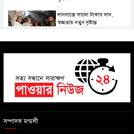
দানবাক্সে লাখো টাকার দান,
স্বচ্ছতায় নতুন দৃষ্টান্ত
২০ কোটি টাকার টেন্ডার থেকে
গোপনীয় পরীক্ষা কার্যক্রম—সিলেট
শিক্ষা বোর্ডে একের পর এক
অভিযোগ, তদন্তের দাবি !
সিলেটে চিকিৎসকের কিশোর ছেলের
ঝুলন্ত মরদেহ উদ্ধার
শতাব্দী রায়ের বাড়িতে বিদ্রোহীদের
বৈঠক, পশ্চিমবঙ্গে তৃনমূলে ভাঙনের
সম্পাদক মন্ডলী
ইঙ্গিত !