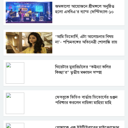
জমকালো আয়োজনে শ্রীমঙ্গলে অনুষ্ঠিত
হলো এসবিএ’র ব্যান্ড ফেস্টিভ্যাল-১০
‘আমি ডিভোর্সি, এটা আলোচনার বিষয়
না’- পশ্চিমবঙ্গের অভিনেত্রী শোলাঙ্কি রায়
থিয়েটার মুরারিচাঁদের “কইন্যা কলির
কিচ্ছা’র” তৃতীয় মঞ্চায়ন সম্পন্ন
ফেসবুকে ভিডিও বার্তায় ডিভোর্সের গুঞ্জন
পরিষ্কার করলেন নায়িকা মাহিয়া মাহি
পোশাকে এক ইউটিউবারের মাইক্রোফোন