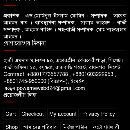
তীব্র নিন্দা ও প্রতিবাদ
প্রকাশক
, এড.মোমিনুল ইসলাম মোমিন ।
সম্পাদক
, তারেক
আবু তালহা চৌধুরী দ্বিতীয় বারের
আহমদ খান ।
ব্যাবস্থাপনা সম্পাদক
, সালাম আহমদ ।
বার্তা
মত টাওয়ার হ‍্যামলেটস কাউন্সিলের
সম্পাদক
, আহমদ নাহিদ ।
সহ-বার্তা সম্পাদক
, মোঃ শাহজাহান
কাউন্সিলার নির্বাচিত
আহমদ ।
যোগাযোগের ঠিকানা
পাস কার্ড ইস্যুতে অনিয়ম ও
গণবিজ্ঞপ্তি নিয়ে সিলেট অনলাইন
হাজী এমদাদ ম্যানশন ৮০, এভারগ্রীন, ঝেরঝেরীপাড়া, সিলেট।
প্রেসক্লাবে বিশ্ব মুক্ত গণমাধ্যম দিবসে
বার্তা অফিসঃ ১০, বসুন্ধরা, রাজবাড়ি পয়েন্ট, রায়নগর, সিলেট।
সমালোচনা
Contract: +8801773557788 , +8801603222953 ,
+8801745-956600 (বিজ্ঞাপন), ইমেইল
এড্রেস:powernewsbd24@gmail.com
সিলেটে ব্যাডমিন্টন তারকাদের
প্রয়োজনীয় লিঙ্ক
সংবর্ধনা, সাফল্যের আড়ালে উঠে
এলো অবহেলার গল্প !
Cart
Checkout
My account
Privacy Policy
Shop
আমাদের পরিবার
নিউজ পাঠান
ফটো গ্যালারী