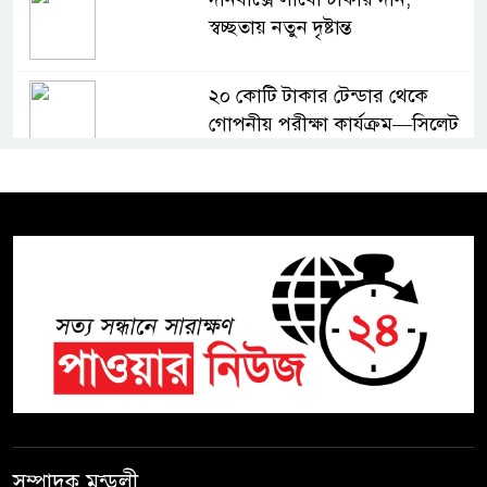
স্বচ্ছতায় নতুন দৃষ্টান্ত
২০ কোটি টাকার টেন্ডার থেকে
গোপনীয় পরীক্ষা কার্যক্রম—সিলেট
শিক্ষা বোর্ডে একের পর এক
অভিযোগ, তদন্তের দাবি !
সিলেটে চিকিৎসকের কিশোর ছেলের
ঝুলন্ত মরদেহ উদ্ধার
শতাব্দী রায়ের বাড়িতে বিদ্রোহীদের
বৈঠক, পশ্চিমবঙ্গে তৃনমূলে ভাঙনের
ইঙ্গিত !
বিএনপি নেতার ওপর হামলার
ঘটনায় সিলেট মহানগর বিএনপির
সম্পাদক মন্ডলী