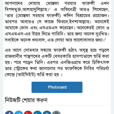
আপনাদের দোয়ায় মোস্তফা সরয়ার ফারুকী এখন
বিপদমুক্ত,আলহাদুলিল্লাহ।’ এ অভিনেত্রী আরও লিখেছেন,
‘তার (মোস্তফা সরয়ার ফারুকী) কদিন বিশ্রামের প্রয়োজন।
তারপর আবারও সে কাজে ফিরবে,ইনশাআল্লাহ। অনেকেই
আমাকে ফোন এবং এসএমএস করেছেন। অনেকেরই ফোন ও
এসএমএস-এর উত্তর দিতে পারিনি। তার জন্য অনেক দুঃখিত।
সবাইকে অনেক ধন্যবাদ, এত দোয়া আর ভালোবাসার জন্য।’
এর আগে সোমবার সন্ধ্যায় ফারুকী হঠাৎ অসুস্থ হয়ে পড়লে
রাজধানীর পান্থপথের একটি বেসরকারি হাসপাতালে ভর্তি করা
হয়। পরে পড়েন তিনি। এরপর এনজিওগ্রাম করে চিকিৎসক
তার স্ট্রোকের কথা জানানোর পর ফারুকিকে নিবির পরিচর্যা
কেন্দ্রে (আইসিইউ) ভর্তি করা হয় ।
Photocard
নিউজটি শেয়ার করুন