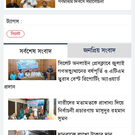
গণমাধ্যম দিবসে সমালোচনা
ট্যাগস :
সিলেট
জনপ্রিয় সংবাদ
সর্বশেষ সংবাদ
সিলেট অনলাইন প্রেসক্লাবে জুলাই
গণঅভ্যুত্থানের বর্ষপূর্তি ও এটিএম
তুরাব বেস্ট রিপোর্টিং অ্যাওয়ার্ড
প্রদান
নারীদের মতামতকে প্রাধান্য দিয়ে
নির্বাচনী প্রচারণায় মাসুদুর রহমান
সুমন
দানবাক্সে লাখো টাকার দান,