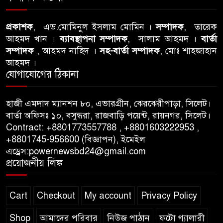
তীব্র নিন্দা ও প্রতিবাদ
প্রকাশক
, এড.মোমিনুল ইসলাম মোমিন ।
সম্পাদক
, তারেক
আবু তালহা চৌধুরী দ্বিতীয় বারের
আহমদ খান ।
ব্যাবস্থাপনা সম্পাদক
, সালাম আহমদ ।
বার্তা
মত টাওয়ার হ‍্যামলেটস কাউন্সিলের
সম্পাদক
, আহমদ নাহিদ ।
সহ-বার্তা সম্পাদক
, মোঃ শাহজাহান
কাউন্সিলার নির্বাচিত
আহমদ ।
যোগাযোগের ঠিকানা
পাস কার্ড ইস্যুতে অনিয়ম ও
গণবিজ্ঞপ্তি নিয়ে সিলেট অনলাইন
হাজী এমদাদ ম্যানশন ৮০, এভারগ্রীন, ঝেরঝেরীপাড়া, সিলেট।
প্রেসক্লাবে বিশ্ব মুক্ত গণমাধ্যম দিবসে
বার্তা অফিসঃ ১০, বসুন্ধরা, রাজবাড়ি পয়েন্ট, রায়নগর, সিলেট।
সমালোচনা
Contract: +8801773557788 , +8801603222953 ,
+8801745-956600 (বিজ্ঞাপন), ইমেইল
এড্রেস:powernewsbd24@gmail.com
সিলেটে ব্যাডমিন্টন তারকাদের
প্রয়োজনীয় লিঙ্ক
সংবর্ধনা, সাফল্যের আড়ালে উঠে
এলো অবহেলার গল্প !
Cart
Checkout
My account
Privacy Policy
Shop
আমাদের পরিবার
নিউজ পাঠান
ফটো গ্যালারী