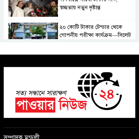
স্বচ্ছতায় নতুন দৃষ্টান্ত
২০ কোটি টাকার টেন্ডার থেকে
গোপনীয় পরীক্ষা কার্যক্রম—সিলেট
শিক্ষা বোর্ডে একের পর এক
অভিযোগ, তদন্তের দাবি !
সিলেটে চিকিৎসকের কিশোর ছেলের
ঝুলন্ত মরদেহ উদ্ধার
শতাব্দী রায়ের বাড়িতে বিদ্রোহীদের
বৈঠক, পশ্চিমবঙ্গে তৃনমূলে ভাঙনের
ইঙ্গিত !
বিএনপি নেতার ওপর হামলার
ঘটনায় সিলেট মহানগর বিএনপির
সম্পাদক মন্ডলী