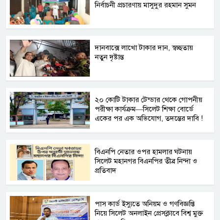
নির্বাচনী প্রচারণায় মাসুদুর রহমান সুমন
দানবাক্সে লাখো টাকার দান, স্বচ্ছতায়
নতুন দৃষ্টান্ত
২০ কোটি টাকার টেন্ডার থেকে গোপনীয়
পরীক্ষা কার্যক্রম—সিলেট শিক্ষা বোর্ডে
একের পর এক অভিযোগ, তদন্তের দাবি !
বিএনপি নেতার ওপর হামলার ঘটনায়
সিলেট মহানগর বিএনপির তীব্র নিন্দা ও
প্রতিবাদ
পাস কার্ড ইস্যুতে অনিয়ম ও গণবিজ্ঞপ্তি
নিয়ে সিলেট অনলাইন প্রেসক্লাবে বিশ্ব মুক্ত