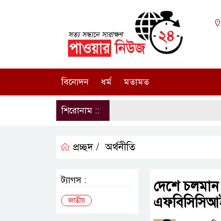
বিনোদন
ধর্ম
মতামত
শিরোনাম ::
প্রচ্ছদ /
অর্থনীতি
ট্যাগস :
দেশে চলমান 
এফবিসিসিআ
জাতীয়