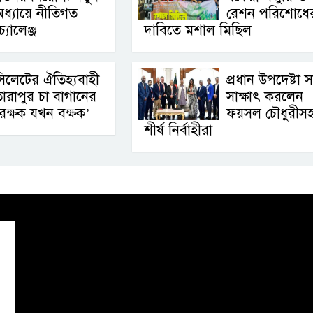
ধ্যায়ে নীতিগত
রেশন পরিশোধে
চ্যালেঞ্জ
দাবিতে মশাল মিছিল
িলেটের ঐতিহ্যবাহী
প্রধান উপদেষ্টা সঙ
ারাপুর চা বাগানের
সাক্ষাৎ করলেন
রক্ষক যখন বক্ষক’
ফয়সল চৌধুরীস
শীর্ষ নির্বাহীরা