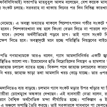
রিজ (এফবিসিসিআই) সভাপতি মাহবুবুল আলম বলেছেন, বেশ কয়েক মা
াস সংকট চলছে। সরবরাহ না থাকায় দিনের পর দিন বিভিন্ন কারখান
েমেছে। এ অবস্থা অব্যাহত থাকলে শিল্পোৎপাদন গভীর সংকটে 
রস্ত হবেন। শিল্পকারখানা বন্ধ হলে কিংবা বেতন দিতে না পারলে ল
ে যাবে। দেশের অর্থনীতিতেই পড়বে চাপ। তাই গ্যাস সংকট ন
ষেপ নিতে হবে। অবস্থাদৃষ্টে মনে হচ্ছে পরিস্থিতি নিয়ন্ত্রণের বাই
তি গণমাধ্যমকে আরও বলেন, গ্যাস আমদানিনির্ভর একটি জ্বা
িস্থিতিও ভালো নয়। ইয়েমেনের হুতি বিদ্রোহিদের নিয়ন্ত্রণ ও হামলার
াহাজ চলাচল ব্যাহত হচ্ছে। বিকল্প পথে জাহাজ চলাচলের কারণে 
লানি খরচ, জাহাজ ভাড়া তথা আমদানি খরচ বেড়ে যাচ্ছে। তার ও
আমদানিতেও ব্যয় বাড়ছে। চলমান গ্যাস সংকট মড়ার উপর খাঁড়ার ঘা 
সায়ীরা চোখেমুখে অন্ধকার দেখছেন। এই ব্যবসায়ী নেতা বলেন, র
ারণে বৈশ্বিক অর্থনৈতিক মন্দা দীর্ঘায়িত হচ্ছে। পাকিস্তান ও 
এ অঞ্চলে অশান্তি তৈরি করছে। তাই সরকারকে সাবধানে পা ফেলত