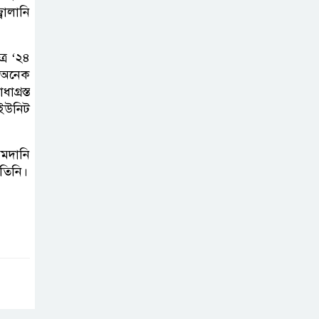
মহানগর বিএনপির তীব্র নিন্দা ও
ালানি
প্রতিবাদ
্র ‘২৪
আবু তালহা চৌধুরী
া অনেক
দ্বিতীয় বারের মত
গ্রস্ত
টাওয়ার হ‍্যামলেটস
 ইউনিট
কাউন্সিলের কাউন্সিলার নির্বাচিত
আমদানি
পাস কার্ড ইস্যুতে
 তিনি।
অনিয়ম ও
গণবিজ্ঞপ্তি নিয়ে
সিলেট অনলাইন প্রেসক্লাবে বিশ্ব মুক্ত
গণমাধ্যম দিবসে সমালোচনা
সিলেটে ব্যাডমিন্টন
তারকাদের সংবর্ধনা,