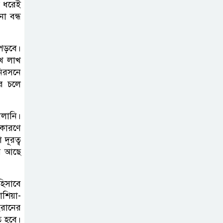
স ধরেই
কার্যক্রম—সিলেট শিক্ষা বোর্ডে একের
া বন্ধ
পর এক অভিযোগ, তদন্তের দাবি !
পড়বে।
সিলেটে
াখ লাখ
চিকিৎসকের
িরসনে
কিশোর ছেলের
রে চলে
ঝুলন্ত মরদেহ উদ্ধার
লানি।
শতাব্দী রায়ের
 কারণে
বাড়িতে বিদ্রোহীদের
দূরত্ব
বৈঠক, পশ্চিমবঙ্গে
পর আছে
তৃনমূলে ভাঙনের ইঙ্গিত !
হিসাবে
বিএনপি নেতার
াশিয়া-
ওপর হামলার
ইরানের
ঘটনায় সিলেট
ে হবে।