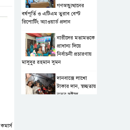
গণঅভ্যুত্থানের
বর্ষপূর্তি ও এটিএম তুরাব বেস্ট
রিপোর্টিং অ্যাওয়ার্ড প্রদান
নারীদের মতামতকে
প্রাধান্য দিয়ে
নির্বাচনী প্রচারণায়
মাসুদুর রহমান সুমন
দানবাক্সে লাখো
টাকার দান, স্বচ্ছতায়
নতুন দৃষ্টান্ত
২০ কোটি টাকার
টেন্ডার থেকে
কমার্স
গোপনীয় পরীক্ষা