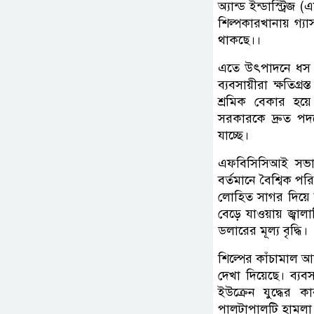
অ্যান্ড ইন্ডাস্ট্
শিল্পকারখানায় গ্য
থাকছে।।
এতে উৎপাদনে ধস ন
ব্যবসায়ীরা ক্ষতিগ্
শ্রমিক বেকার হয়
সরকারকে দ্রুত পদক্
যাচ্ছে।
এফবিসিসিআই সভাপ
বর্তমানে বৈশ্বিক পর
লোহিত সাগর দিয়ে জ
বেড়ে যাওয়ায় জ্বা
ডলারের মূল্য বৃদ্ধি।
শিল্পের কাঁচামাল 
দেখা দিয়েছে। ব্যব
ইউক্রেন যুদ্ধের ক
পালটাপালটি হামলা 