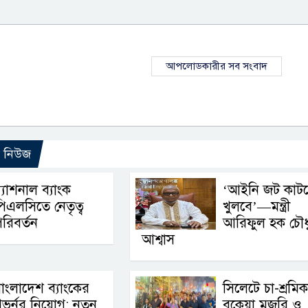
আপলোডকারীর সব সংবাদ
ো নিউজ
্যাশনাল ব্যাংক
‘আইনি জট কাট
িএলসিতে নেতৃত্ব
খুলবে’—মন্ত্রী
রিবর্তন
আরিফুল হক চৌধ
আশ্বাস
াংলাদেশ ব্যাংকের
সিলেটে চা-শ্রমি
ভর্নর নিয়োগ: নতুন
বকেয়া মজুরি ও