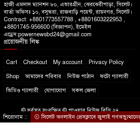
গণবিজ্ঞপ্তি নিয়ে সিলেট অনলাইন
হাজী এমদাদ ম্যানশন ৮০, এভারগ্রীন, ঝেরঝেরীপাড়া, সিলেট।
প্রেসক্লাবে বিশ্ব মুক্ত গণমাধ্যম দিবসে
বার্তা অফিসঃ ১০, বসুন্ধরা, রাজবাড়ি পয়েন্ট, রায়নগর, সিলেট।
সমালোচনা
Contract: +8801773557788 , +8801603222953 ,
+8801745-956600 (বিজ্ঞাপন), ইমেইল
এড্রেস:powernewsbd24@gmail.com
সিলেটে ব্যাডমিন্টন তারকাদের
প্রয়োজনীয় লিঙ্ক
সংবর্ধনা, সাফল্যের আড়ালে উঠে
এলো অবহেলার গল্প !
Cart
Checkout
My account
Privacy Policy
Shop
আমাদের পরিবার
নিউজ পাঠান
ফটো গ্যালারী
ভিডিও গ্যালারী
যোগাযোগ
সকল জেলা
© সর্বস্বত্ব সংরক্ষিত © পাওয়ার নিউজ বিডি ২৪
শিরোনাম ::
সিলেট অনলাইন প্রেসক্লাবে জুলাই গণঅভ্যুত্থানের বর্ষ
কারিগরি সহযোগিতায়ঃ
WEB DESIGN BD