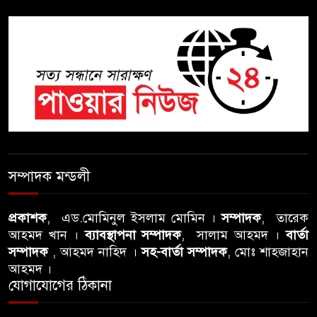
সিলেটে চিকিৎসকের কিশোর ছেলের
ঝুলন্ত মরদেহ উদ্ধার
শতাব্দী রায়ের বাড়িতে বিদ্রোহীদের
বৈঠক, পশ্চিমবঙ্গে তৃনমূলে ভাঙনের
ইঙ্গিত !
বিএনপি নেতার ওপর হামলার
ঘটনায় সিলেট মহানগর বিএনপির
সম্পাদক মন্ডলী
তীব্র নিন্দা ও প্রতিবাদ
প্রকাশক
, এড.মোমিনুল ইসলাম মোমিন ।
সম্পাদক
, তারেক
আবু তালহা চৌধুরী দ্বিতীয় বারের
আহমদ খান ।
ব্যাবস্থাপনা সম্পাদক
, সালাম আহমদ ।
বার্তা
মত টাওয়ার হ‍্যামলেটস কাউন্সিলের
সম্পাদক
, আহমদ নাহিদ ।
সহ-বার্তা সম্পাদক
, মোঃ শাহজাহান
কাউন্সিলার নির্বাচিত
আহমদ ।
যোগাযোগের ঠিকানা
পাস কার্ড ইস্যুতে অনিয়ম ও