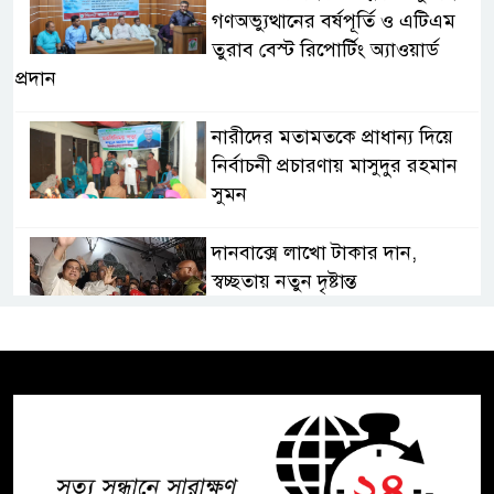
গণঅভ্যুত্থানের বর্ষপূর্তি ও এটিএম
তুরাব বেস্ট রিপোর্টিং অ্যাওয়ার্ড
প্রদান
নারীদের মতামতকে প্রাধান্য দিয়ে
নির্বাচনী প্রচারণায় মাসুদুর রহমান
সুমন
দানবাক্সে লাখো টাকার দান,
স্বচ্ছতায় নতুন দৃষ্টান্ত
২০ কোটি টাকার টেন্ডার থেকে
গোপনীয় পরীক্ষা কার্যক্রম—সিলেট
শিক্ষা বোর্ডে একের পর এক
অভিযোগ, তদন্তের দাবি !