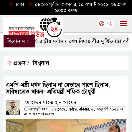
ঢাকা
০৮:৪০ পূর্বাহ্ন, সোমবার, ১০ অগাস্ট ২০২৬, ২৬ শ্রাবণ
১৪৩৩ বঙ্গাব্দ
শিরোনাম ::
রাষ্ট্রীয় মর্যাদায় শেষ বিদায় বীর মুক্তিযোদ্ধা রবীন্দ্র
প্রচ্ছদ /
বিশ্বনাথ
এমপি-মন্ত্রী যখন ছিলাম না যেভাবে পাশে ছিলাম,
ভবিষ্যতেও থাকব- প্রতিমন্ত্রী শফিক চৌধুরী
মোহাম্মদ শাহজাহান আহমদ
আপডেট সময় : ০৪:১৬:৪১ পূর্বাহ্ন, রবিবার, ২১ জানুয়ারী ২০২৪
২৪৩ বার পড়া হয়েছে