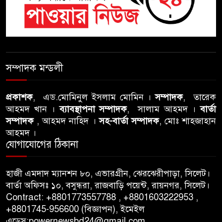
সিলেটে চিকিৎসকের কিশোর ছেলের
ঝুলন্ত মরদেহ উদ্ধার
শতাব্দী রায়ের বাড়িতে বিদ্রোহীদের
বৈঠক, পশ্চিমবঙ্গে তৃনমূলে ভাঙনের
সম্পাদক মন্ডলী
ইঙ্গিত !
বিএনপি নেতার ওপর হামলার
প্রকাশক
, এড.মোমিনুল ইসলাম মোমিন ।
সম্পাদক
, তারেক
আহমদ খান ।
ব্যাবস্থাপনা সম্পাদক
, সালাম আহমদ ।
বার্তা
ঘটনায় সিলেট মহানগর বিএনপির
সম্পাদক
, আহমদ নাহিদ ।
সহ-বার্তা সম্পাদক
, মোঃ শাহজাহান
তীব্র নিন্দা ও প্রতিবাদ
আহমদ ।
যোগাযোগের ঠিকানা
আবু তালহা চৌধুরী দ্বিতীয় বারের
মত টাওয়ার হ‍্যামলেটস কাউন্সিলের
হাজী এমদাদ ম্যানশন ৮০, এভারগ্রীন, ঝেরঝেরীপাড়া, সিলেট।
কাউন্সিলার নির্বাচিত
বার্তা অফিসঃ ১০, বসুন্ধরা, রাজবাড়ি পয়েন্ট, রায়নগর, সিলেট।
Contract: +8801773557788 , +8801603222953 ,
পাস কার্ড ইস্যুতে অনিয়ম ও
+8801745-956600 (বিজ্ঞাপন), ইমেইল
গণবিজ্ঞপ্তি নিয়ে সিলেট অনলাইন
এড্রেস:powernewsbd24@gmail.com