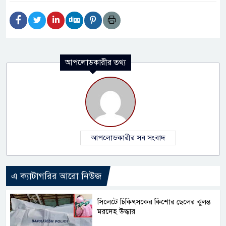
আপলোডকারীর তথ্য
আপলোডকারীর সব সংবাদ
এ ক্যাটাগরির আরো নিউজ
সিলেটে চিকিৎসকের কিশোর ছেলের ঝুলন্ত
মরদেহ উদ্ধার