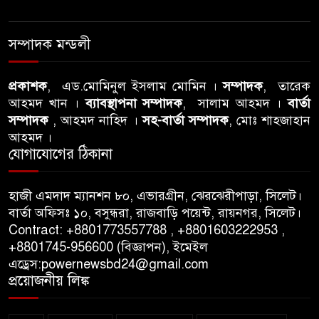
বিএনপি নেতার ওপর হামলার
ঘটনায় সিলেট মহানগর বিএনপির
সম্পাদক মন্ডলী
তীব্র নিন্দা ও প্রতিবাদ
প্রকাশক
, এড.মোমিনুল ইসলাম মোমিন ।
সম্পাদক
, তারেক
আবু তালহা চৌধুরী দ্বিতীয় বারের
আহমদ খান ।
ব্যাবস্থাপনা সম্পাদক
, সালাম আহমদ ।
বার্তা
মত টাওয়ার হ‍্যামলেটস কাউন্সিলের
সম্পাদক
, আহমদ নাহিদ ।
সহ-বার্তা সম্পাদক
, মোঃ শাহজাহান
কাউন্সিলার নির্বাচিত
আহমদ ।
যোগাযোগের ঠিকানা
পাস কার্ড ইস্যুতে অনিয়ম ও
গণবিজ্ঞপ্তি নিয়ে সিলেট অনলাইন
হাজী এমদাদ ম্যানশন ৮০, এভারগ্রীন, ঝেরঝেরীপাড়া, সিলেট।
প্রেসক্লাবে বিশ্ব মুক্ত গণমাধ্যম দিবসে
বার্তা অফিসঃ ১০, বসুন্ধরা, রাজবাড়ি পয়েন্ট, রায়নগর, সিলেট।
সমালোচনা
Contract: +8801773557788 , +8801603222953 ,
+8801745-956600 (বিজ্ঞাপন), ইমেইল
এড্রেস:powernewsbd24@gmail.com
সিলেটে ব্যাডমিন্টন তারকাদের
প্রয়োজনীয় লিঙ্ক
সংবর্ধনা, সাফল্যের আড়ালে উঠে
এলো অবহেলার গল্প !