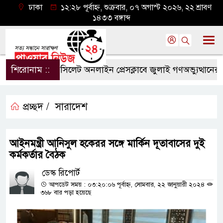
ঢাকা
১২:২৮ পূর্বাহ্ন, শুক্রবার, ০৭ অগাস্ট ২০২৬, ২২ শ্রাবণ
১৪৩৩ বঙ্গাব্দ
শিরোনাম ::
সিলেট অনলাইন প্রেসক্লাবে জুলাই গণঅভ্যুত্থানের বর্ষপূ
প্রচ্ছদ /
সারাদেশ
আইনমন্ত্রী আনিসুল হকেরর সঙ্গে মার্কিন দূতাবাসের দুই
কর্মকর্তার বৈঠক
ডেস্ক রিপোর্ট
আপডেট সময় : ০৩:২০:০৬ পূর্বাহ্ন, সোমবার, ২২ জানুয়ারী ২০২৪
৩৬৮ বার পড়া হয়েছে