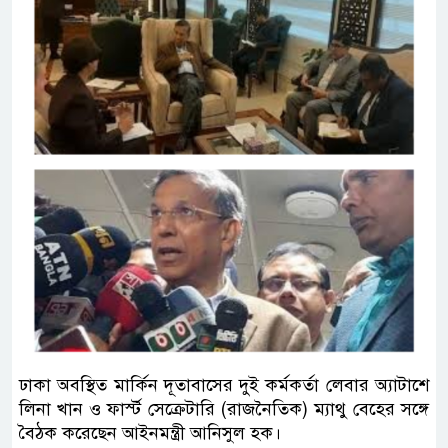
ঢাকা অবস্থিত মার্কিন দূতাবাসের দুই কর্মকর্তা লেবার অ্যাটাশে
লিনা খান ও ফার্স্ট সেক্রেটারি (রাজনৈতিক) ম্যাথু বেহের সঙ্গে
বৈঠক করেছেন আইনমন্ত্রী আনিসুল হক।