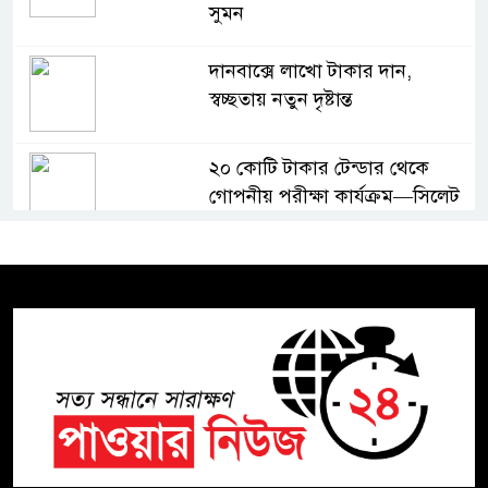
সুমন
দানবাক্সে লাখো টাকার দান,
স্বচ্ছতায় নতুন দৃষ্টান্ত
২০ কোটি টাকার টেন্ডার থেকে
গোপনীয় পরীক্ষা কার্যক্রম—সিলেট
শিক্ষা বোর্ডে একের পর এক
অভিযোগ, তদন্তের দাবি !
সিলেটে চিকিৎসকের কিশোর ছেলের
ঝুলন্ত মরদেহ উদ্ধার
শতাব্দী রায়ের বাড়িতে বিদ্রোহীদের
বৈঠক, পশ্চিমবঙ্গে তৃনমূলে ভাঙনের
ইঙ্গিত !